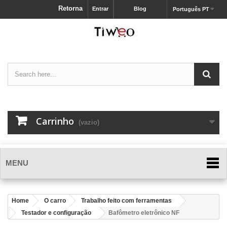
Retorna
Entrar
Blog
Português PT
Carrinho
(vazio)
MENU
Home
O carro
Trabalho feito com ferramentas
Testador e configuração
Bafômetro eletrônico NF