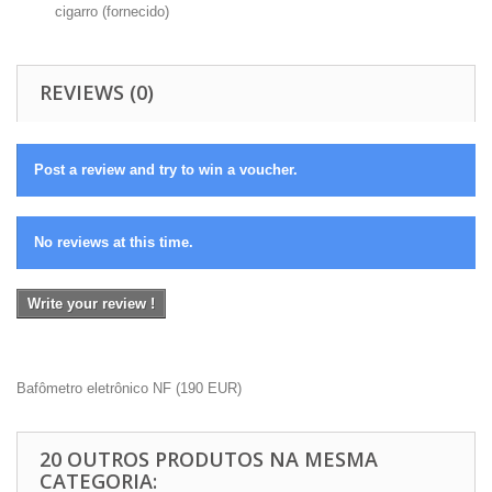
cigarro (fornecido)
REVIEWS (0)
Post a review and try to win a voucher.
No reviews at this time.
Write your review !
Bafômetro eletrônico NF
(
190
EUR
)
20 OUTROS PRODUTOS NA MESMA
CATEGORIA: