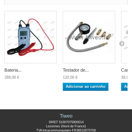
Bateria...
Testador de...
Carro
289,00 €
120,00 €
39,90 
Adicionar ao carrinho
Adic
Tiweo
SIRET 51007075800014
Lezennes (Nord de France)
TVA intracommunautaire FR38510070758