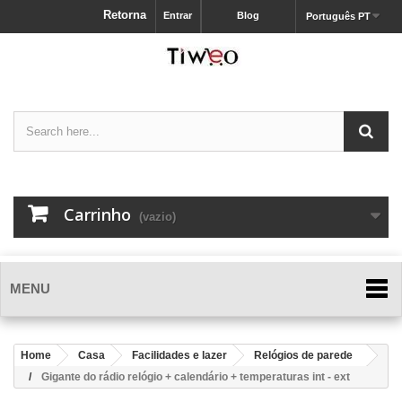
Retorna
Entrar
Blog
Português PT
Carrinho
(vazio)
MENU
Home
Casa
Facilidades e lazer
Relógios de parede
Gigante do rádio relógio + calendário + temperaturas int - ext