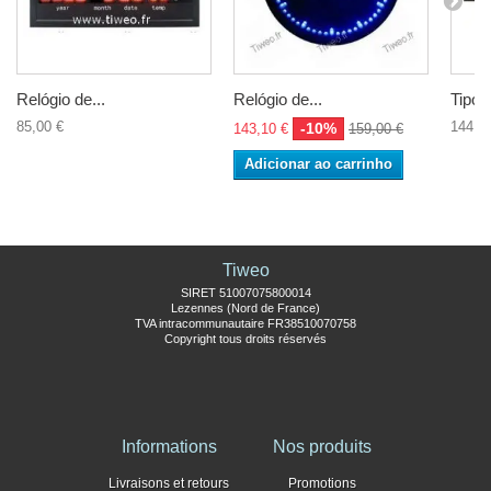
Relógio de...
Relógio de...
Tipo..
85,00 €
144,0
-10%
143,10 €
159,00 €
Adicionar ao carrinho
Tiweo
SIRET 51007075800014
Lezennes (Nord de France)
TVA intracommunautaire FR38510070758
Copyright tous droits réservés
Informations
Nos produits
Livraisons et retours
Promotions