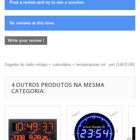
Post a review and try to win a voucher.
No reviews at this time.
Write your review !
Gigante do rádio relógio + calendário + temperaturas int - ext
(
144
EUR
)
4 OUTROS PRODUTOS NA MESMA
CATEGORIA: