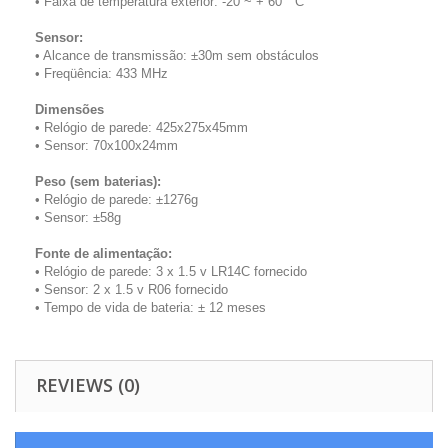
• Faixa de temperatura exterior: -20 ~ + 60 ° C
Sensor:
• Alcance de transmissão: ±30m sem obstáculos
• Freqüência: 433 MHz
Dimensões
• Relógio de parede: 425x275x45mm
• Sensor: 70x100x24mm
Peso (sem baterias):
• Relógio de parede: ±1276g
• Sensor: ±58g
Fonte de alimentação:
• Relógio de parede: 3 x 1.5 v LR14C fornecido
• Sensor: 2 x 1.5 v R06 fornecido
• Tempo de vida de bateria: ± 12 meses
REVIEWS (0)