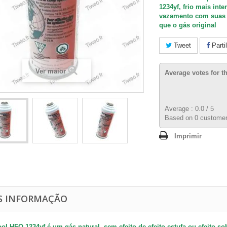
1234yf, frio mais int
vazamento com suas 
que o gás original
Tweet
Parti
Ver maior
Average votes for t
Average :
0.0
/
5
Based on
0
customer
Imprimir
S INFORMAÇÃO
ol HFO 1234yf é um gás natural, sem efeito de efeito estufa ou efeito 