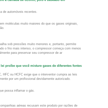
ma de automóveis recentes.
em moléculas muito maiores do que os gases originais,
ção.
abalha sob pressões muito menores e, portanto, permite
 o frio mais intenso, o compressor começa com menos
almente para preservar seu compressor de ar
lei proíbe que você misture gases de diferentes fontes
FC, HFC ou HCFC exige que o interventor cumpra as leis
amente por um profissional devidamente autorizado.
ue possa inflamar o gás.
companhias aéreas recusam este produto por razões de