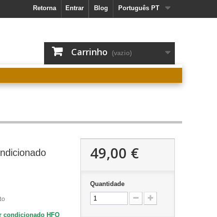
Retorna
Entrar
Blog
Português PT
Carrinho
(vazio)
49,00 €
ndicionado
Quantidade
to
ar condicionado HFO