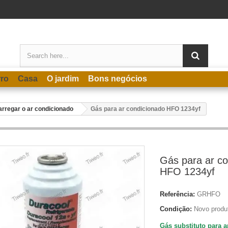
rro
Casa
O jardim
Bons negócios
rregar o ar condicionado
Gás para ar condicionado HFO 1234yf
Gás para ar co
HFO 1234yf
Referência:
GRHFO
Condição:
Novo produ
Gás substituto para 