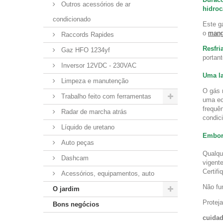
Outros acessórios de ar
hidroc
condicionado
Este g
o
mang
Raccords Rapides
Resfri
Gaz HFO 1234yf
portan
Inversor 12VDC - 230VAC
Uma la
Limpeza e manutenção
O gás 
Trabalho feito com ferramentas
uma ec
frequê
Radar de marcha atrás
condic
Líquido de uretano
Embora
Auto peças
Qualqu
Dashcam
vigent
Certif
Acessórios, equipamentos, auto
Não fu
O jardim
Proteja
Bons negócios
cuida