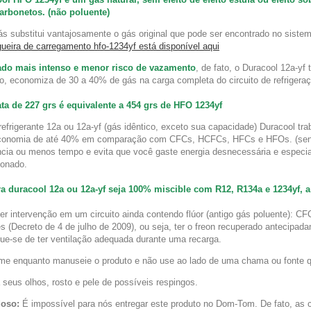
arbonetos. (não poluente)
ás substitui vantajosamente o gás original que pode ser encontrado no siste
ueira de carregamento hfo-1234yf está disponível aqui
ado mais intenso e menor risco de vazamento
,
de fato, o
Duracool
12a-yf
t
to, economiza de 30 a 40% de gás na carga completa do circuito de refrigera
ta de 227 grs é equivalente a 454 grs de HFO 1234yf
refrigerante 12a ou 12a-yf (gás idêntico, exceto sua capacidade) Duracool tr
onomia de até 40% em comparação com CFCs, HCFCs, HFCs e HFOs. (sendo
ncia ou menos tempo e evita que você gaste energia desnecessária e especi
ionado.
 duracool 12a ou 12a-yf seja 100% miscible com R12, R134a e 1234yf, a 
er intervenção em um circuito ainda contendo flúor (antigo gás poluente): C
es (Decreto de 4 de julho de 2009), ou seja, ter o freon recuperado antecipad
ique-se de ter ventilação adequada durante uma recarga.
me enquanto manuseie o produto e não use ao lado de uma chama ou fonte q
 seus olhos, rosto e pele de possíveis respingos.
doso:
É impossível para nós entregar este produto no Dom-Tom. De fato, as 