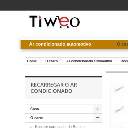
Ar condicionado automotivo
O ca
Home
O carro
Ar condicionado automotivo
Reca
RECARREGAR O AR
CONDICIONADO
Casa
O carro
Booster carregador de Bateria