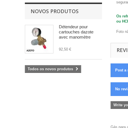
segura
NOVOS PRODUTOS
Os ref
ou HCF
Détendeur pour
cartouches dazote
Foto n
avec manomètre
REVI
92,50 €
Todos os novos produtos
Post a 
No revi
Write yo
Gás para 