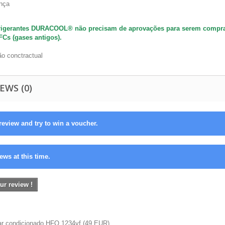
nça
rigerantes DURACOOL® não precisam de aprovações para serem compra
Cs (gases antigos).
ão conctractual
EWS (0)
review and try to win a voucher.
ews at this time.
ur review !
ar condicionado HFO 1234yf
(
49
EUR
)