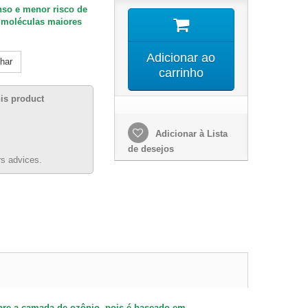
enso e menor risco de
moléculas maiores
Adicionar ao
lhar
carrinho
his product
Adicionar à Lista
de desejos
s advices.
sobre a camada de ozônio, pois é baseado em