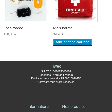
Localização...
Mais barato...
120,00 €
39,90 €
Adicionar ao carrinho
Tiweo
SIRET 51007075800014
Lezennes (Nord de France)
TVA intracommunautaire FR38510070758
Copyright tous droits réservés
Informations
Nos produits