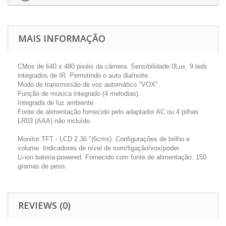
MAIS INFORMAÇÃO
CMos de 640 x 480 pixéis da câmera. Sensibilidade 0Lux, 9 leds
integrados de IR. Permitindo o auto dia/noite.
Modo de transmissão de voz automático "VOX".
Função de música integrado (4 melodias).
Integrada de luz ambiente.
Fonte de alimentação fornecido pelo adaptador AC ou 4 pilhas
LR03 (AAA) não incluído.
Monitor TFT - LCD 2.36 "(6cms). Configurações de brilho e
volume. Indicadores de nível de som/ligação/vox/poder.
Li-ion bateria-powered. Fornecido com fonte de alimentação. 150
gramas de peso.
REVIEWS (0)