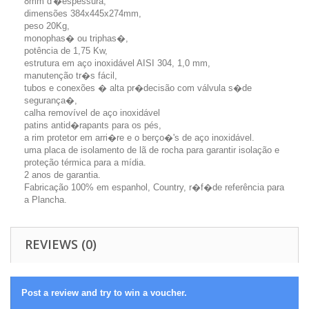
8mm d'�espessura,
dimensões 384x445x274mm,
peso 20Kg,
monophas� ou triphas�,
potência de 1,75 Kw,
estrutura em aço inoxidável AISI 304, 1,0 mm,
manutenção tr�s fácil,
tubos e conexões � alta pr�decisão com válvula s�de
segurança�,
calha removível de aço inoxidável
patins antid�rapants para os pés,
a rim protetor em arri�re e o berço�'s de aço inoxidável.
uma placa de isolamento de lã de rocha para garantir isolação e
proteção térmica para a mídia.
2 anos de garantia.
Fabricação 100% em espanhol, Country, r�f�de referência para
a Plancha.
REVIEWS (0)
Post a review and try to win a voucher.