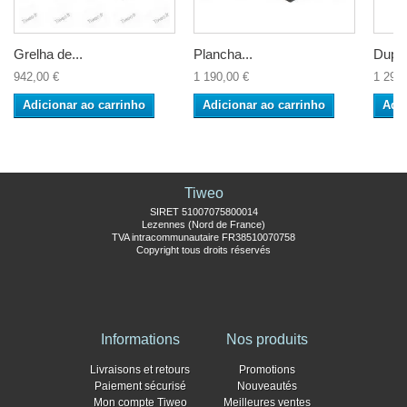
Grelha de...
Plancha...
Duplo
942,00 €
1 190,00 €
1 290,
Adicionar ao carrinho
Adicionar ao carrinho
Adic
Tiweo
SIRET 51007075800014
Lezennes (Nord de France)
TVA intracommunautaire FR38510070758
Copyright tous droits réservés
Informations
Nos produits
Livraisons et retours
Promotions
Paiement sécurisé
Nouveautés
Mon compte Tiweo
Meilleures ventes