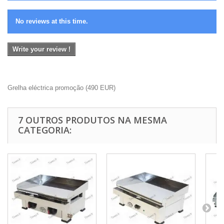
No reviews at this time.
Write your review !
Grelha eléctrica promoção
(
490
EUR
)
7 OUTROS PRODUTOS NA MESMA
CATEGORIA: