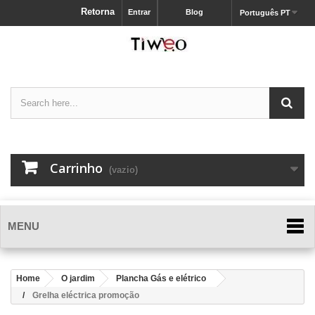
Retorna
Entrar
Blog
Português PT
Carrinho
(vazio)
MENU
Home
O jardim
Plancha Gás e elétrico
Grelha eléctrica promoção