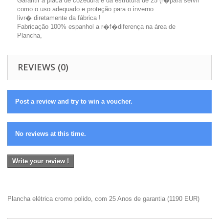
Garantir a placa de cozedura e da estrutura de 25 (r�para servir
como o uso adequado e proteção para o inverno
livr� diretamente da fábrica !
Fabricação 100% espanhol a r�f�diferença na área de
Plancha,
REVIEWS (0)
Post a review and try to win a voucher.
No reviews at this time.
Write your review !
Plancha elétrica cromo polido, com 25 Anos de garantia
(
1190
EUR
)