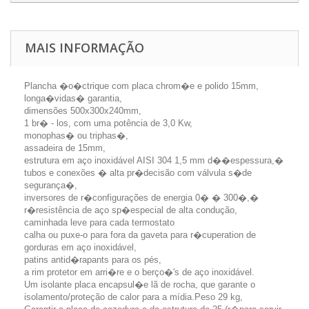
MAIS INFORMAÇÃO
Plancha �o�ctrique com placa chrom�e e polido 15mm,
longa�vidas� garantia,
dimensões 500x300x240mm,
1 br� - los, com uma potência de 3,0 Kw,
monophas� ou triphas�,
assadeira de 15mm,
estrutura em aço inoxidável AISI 304 1,5 mm d��espessura,�
tubos e conexões � alta pr�decisão com válvula s�de
segurança�,
inversores de r�configurações de energia 0� � 300�,�
r�resistência de aço sp�especial de alta condução,
caminhada leve para cada termostato
calha ou puxe-o para fora da gaveta para r�cuperation de
gorduras em aço inoxidável,
patins antid�rapants para os pés,
a rim protetor em arri�re e o berço�'s de aço inoxidável.
Um isolante placa encapsul�e lã de rocha, que garante o
isolamento/proteção de calor para a mídia.Peso 29 kg,