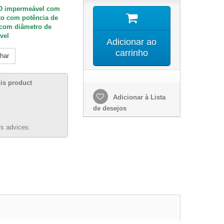
ED impermeável com
to com potência de
 com diâmetro de
vel
Adicionar ao
carrinho
lhar
his product
Adicionar à Lista
de desejos
s advices.