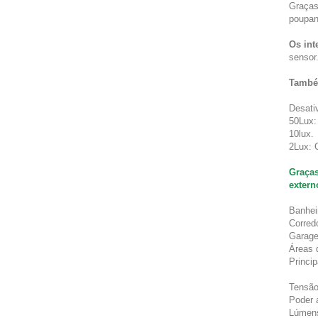
Graças
poupan
Os int
sensor
Também
Desati
50Lux:
10lux.
2Lux: 
Graças
extern
Banheir
Corredo
Garage
Áreas 
Princip
Tensão
Poder 
Lúmen