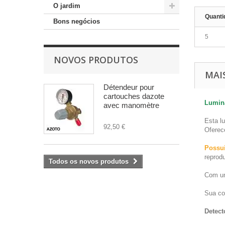
O jardim
Quanti
Bons negócios
5
NOVOS PRODUTOS
MAI
Détendeur pour
cartouches dazote
Luminá
avec manomètre
Esta l
92,50 €
Oferec
Possu
reprodu
Todos os novos produtos
Com uma
Sua co
Detect