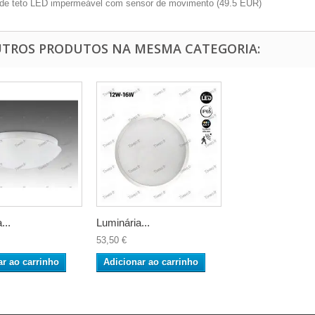
 de teto LED impermeável com sensor de movimento
(
49.5
EUR
)
UTROS PRODUTOS NA MESMA CATEGORIA:
...
Luminária...
53,50 €
ar ao carrinho
Adicionar ao carrinho