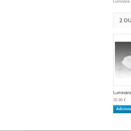
Luminária
2 O
Luminária
35,90 €
Adicion