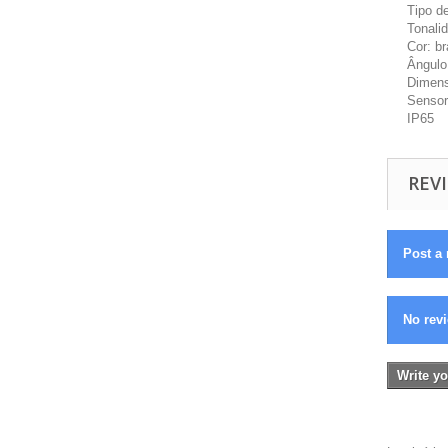
Tipo d
Tonali
Cor: b
Ângulo
Dimen
Sensor
IP65
REVI
Post a 
No revi
Write yo