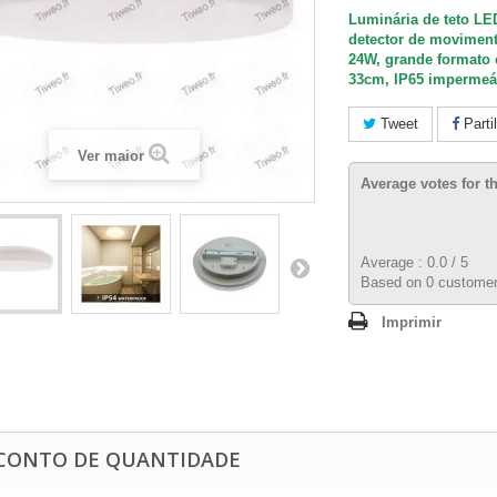
Luminária de teto L
detector de movimen
24W, grande formato
33cm, IP65 impermeá
Tweet
Parti
Ver maior
Average votes for t
Average :
0.0
/
5
Based on
0
customer
Imprimir
CONTO DE QUANTIDADE