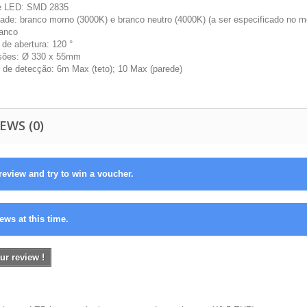
e LED: SMD 2835
dade: branco morno (3000K) e branco neutro (4000K) (a ser especificado no 
ranco
 de abertura: 120 °
sões: Ø 330 x 55mm
 de detecção: 6m Max (teto); 10 Max (parede)
EWS (0)
review and try to win a voucher.
ews at this time.
ur review !