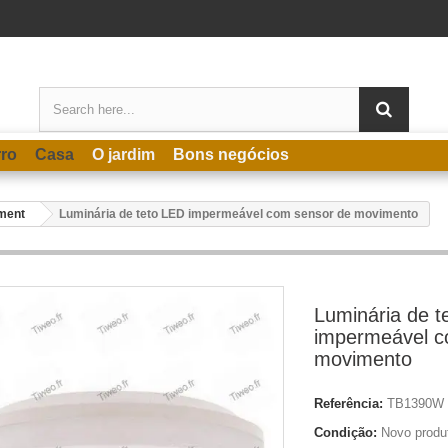
rro
Casa
O jardim
Bons negócios
ement
Luminária de teto LED impermeável com sensor de movimento
Luminária de t
impermeável c
movimento
Referência:
TB1390W
Condição:
Novo produ