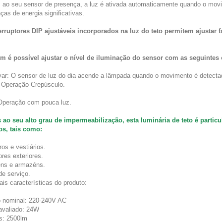
 ao seu sensor de presença, a luz é ativada automaticamente quando o movim
ças de energia significativas.
erruptores DIP ajustáveis incorporados na luz do teto permitem ajustar f
.
 é possível ajustar o nível de iluminação do sensor com as seguintes
var: O sensor de luz do dia acende a lâmpada quando o movimento é detecta
 Operação Crepúsculo.
Operação com pouca luz.
 ao seu alto grau de impermeabilização, esta luminária de teto é part
os, tais como:
os e vestiários.
res exteriores.
ns e armazéns.
de serviço.
ais características do produto:
 nominal: 220-240V AC
avaliado: 24W
s: 2500lm