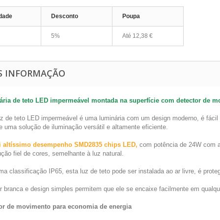
dade
Desconto
Poupa
5%
Até
12,38 €
S INFORMAÇÃO
ria de teto LED impermeável montada na superfície com detector de 
uz de teto LED impermeável é uma luminária com um design moderno, é fácil d
e uma solução de iluminação versátil e altamente eficiente.
i altíssimo desempenho SMD2835 chips LED,
com potência de 24W com alt
ção fiel de cores, semelhante à luz natural.
 classificação IP65, esta luz de teto pode ser instalada ao ar livre, é prote
r branca e design simples permitem que ele se encaixe facilmente em qualquer
or de movimento para economia de energia