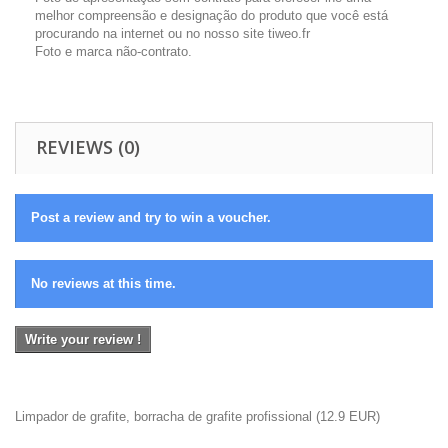
melhor compreensão e designação do produto que você está
procurando na internet ou no nosso site tiweo.fr
Foto e marca não-contrato.
REVIEWS (0)
Post a review and try to win a voucher.
No reviews at this time.
Write your review !
Limpador de grafite, borracha de grafite profissional
(
12.9
EUR
)