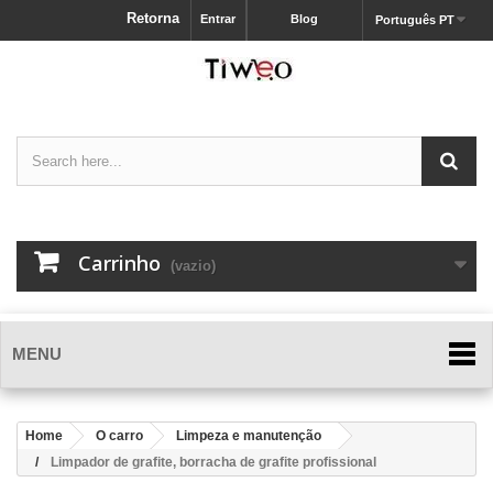
Retorna
Entrar
Blog
Português PT
Carrinho
(vazio)
MENU
Home
O carro
Limpeza e manutenção
Limpador de grafite, borracha de grafite profissional