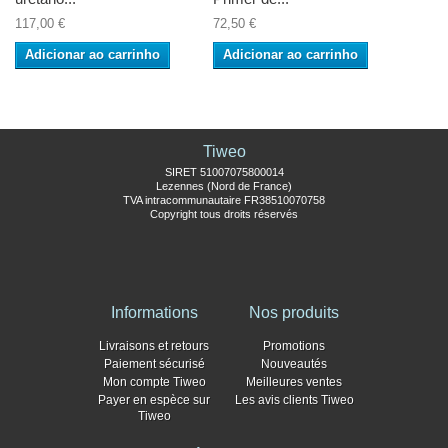
117,00 €
72,50 €
Adicionar ao carrinho
Adicionar ao carrinho
Tiweo
SIRET 51007075800014
Lezennes (Nord de France)
TVA intracommunautaire FR38510070758
Copyright tous droits réservés
Informations
Nos produits
Livraisons et retours
Promotions
Paiement sécurisé
Nouveautés
Mon compte Tiweo
Meilleures ventes
Payer en espèce sur
Les avis clients Tiweo
Tiweo