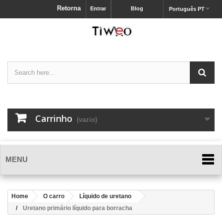
Retorna
Entrar
Blog
Português PT
Carrinho
(vazio)
MENU
Home
O carro
Líquido de uretano
Uretano primário líquido para borracha