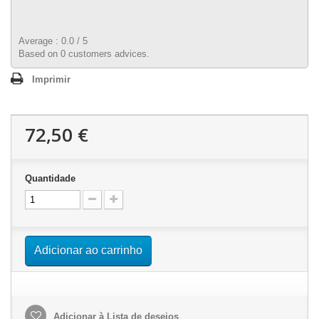
Average :
0.0
/
5
Based on
0
customers advices.
Imprimir
72,50 €
Quantidade
Adicionar ao carrinho
Adicionar à Lista de desejos