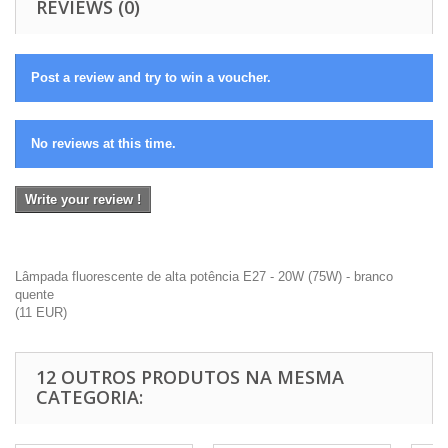
REVIEWS (0)
Post a review and try to win a voucher.
No reviews at this time.
Write your review !
Lâmpada fluorescente de alta potência E27 - 20W (75W) - branco
quente
(
11
EUR
)
12 OUTROS PRODUTOS NA MESMA
CATEGORIA: