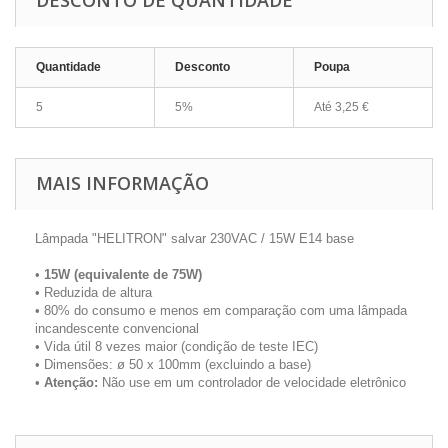
DESCONTO DE QUANTIDADE
Quantidade
Desconto
Poupa
5
5%
Até
3,25 €
MAIS INFORMAÇÃO
Lâmpada "HELITRON" salvar 230VAC / 15W E14 base
•
15W (equivalente de 75W)
• Reduzida de altura
• 80% do consumo e menos em comparação com uma lâmpada
incandescente convencional
• Vida útil 8 vezes maior (condição de teste IEC)
• Dimensões: ø 50 x 100mm (excluindo a base)
•
Atenção:
Não use em um controlador de velocidade eletrônico