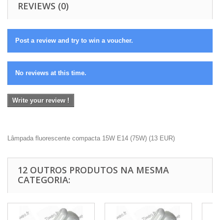
REVIEWS (0)
Post a review and try to win a voucher.
No reviews at this time.
Write your review !
Lâmpada fluorescente compacta 15W E14 (75W)
(
13
EUR
)
12 OUTROS PRODUTOS NA MESMA
CATEGORIA: