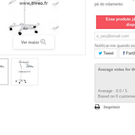
pé do rolamento
Esse produto j
disp
Ver maior
Notificar-me quando es
Tweet
Parti
Average votes for t
Average :
0.0
/
5
Based on
0
customer
Imprimir