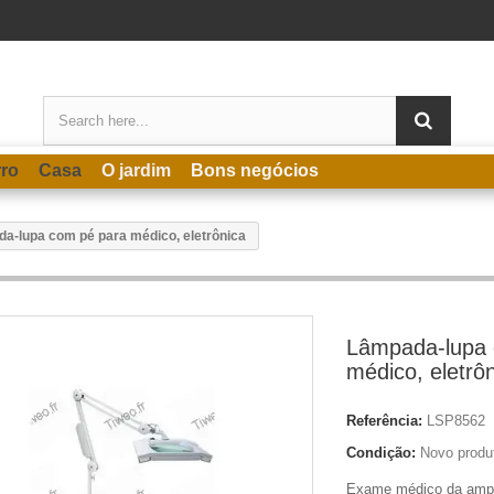
rro
Casa
O jardim
Bons negócios
a-lupa com pé para médico, eletrônica
Lâmpada-lupa 
médico, eletrô
Referência:
LSP8562
Condição:
Novo produ
Exame médico da ampl