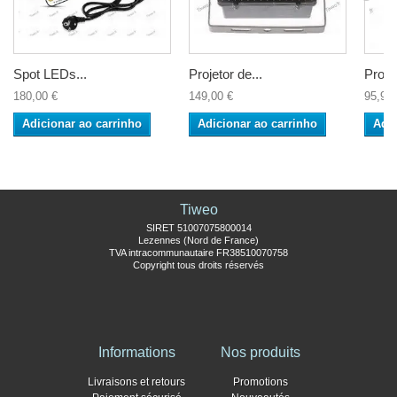
Spot LEDs...
Projetor de...
Projet
180,00 €
149,00 €
95,90 
Adicionar ao carrinho
Adicionar ao carrinho
Adic
Tiweo
SIRET 51007075800014
Lezennes (Nord de France)
TVA intracommunautaire FR38510070758
Copyright tous droits réservés
Informations
Nos produits
Livraisons et retours
Promotions