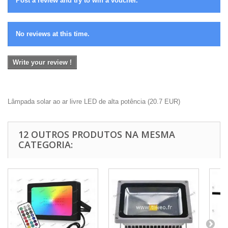
Post a review and try to win a voucher.
No reviews at this time.
Write your review !
Lâmpada solar ao ar livre LED de alta potência
(
20.7
EUR
)
12 OUTROS PRODUTOS NA MESMA
CATEGORIA: