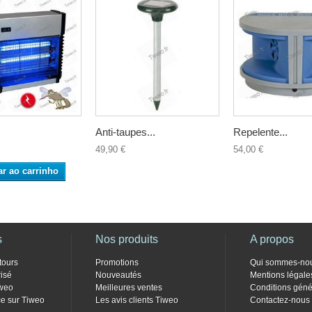
Anti-taupes...
Repelente...
49,90 €
54,00 €
ar ao carrinho
s
Nos produits
A propos
tours
Promotions
Qui sommes-no
isé
Nouveautés
Mentions légale
weo
Meilleures ventes
Conditions géné
e sur Tiweo
Les avis clients Tiweo
Contactez-nous