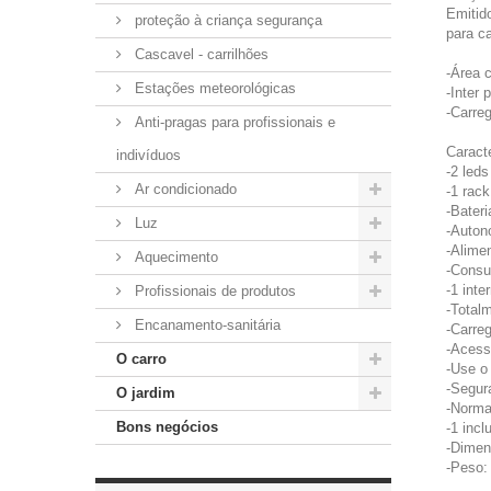
Emitido
proteção à criança segurança
para ca
Cascavel - carrilhões
-Área 
Estações meteorológicas
-Inter 
-Carreg
Anti-pragas para profissionais e
Caracte
indivíduos
-2 leds
Ar condicionado
-1 rac
-Bater
Luz
-Auton
-Alime
Aquecimento
-Consu
-1 inte
Profissionais de produtos
-Totalm
Encanamento-sanitária
-Carre
-Acess
O carro
-Use o 
-Segur
O jardim
-Norm
Bons negócios
-1 incl
-Dimen
-Peso: