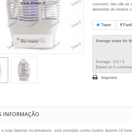
consumo, tais são as 
destruidor de insetos 
Tweet
Parti
Average votes for t
Ver maior
Average :
0.0
/
5
Based on
0
customer
Imprimir
S INFORMAÇÃO
 a suas baterias recarregáveis, está protegido contra insetos durante 10 hora