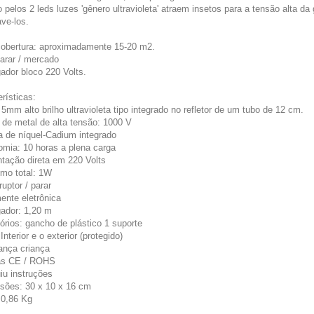
 pelos 2 leds luzes 'gênero ultravioleta' atraem insetos para a tensão alta da
ve-los.
cobertura: aproximadamente 15-20 m2.
parar / mercado
ador bloco 220 Volts.
rísticas:
 5mm alto brilho ultravioleta tipo integrado no refletor de um tubo de 12 cm.
k de metal de alta tensão: 1000 V
ia de níquel-Cadium integrado
omia: 10 horas a plena carga
ntação direta em 220 Volts
mo total: 1W
rruptor / parar
ente eletrônica
gador: 1,20 m
órios: gancho de plástico 1 suporte
Interior e o exterior (protegido)
ança criança
as CE / ROHS
uiu instruções
sões: 30 x 10 x 16 cm
 0,86 Kg