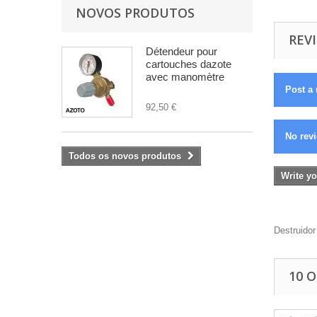
NOVOS PRODUTOS
REVI
Détendeur pour
cartouches dazote
avec manomètre
Post a 
92,50 €
No revi
Todos os novos produtos
Write yo
Destruido
10 