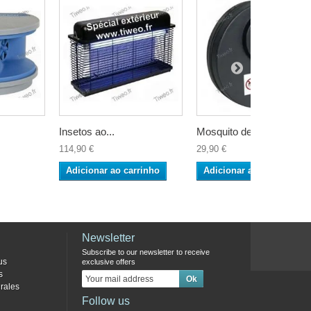
Insetos ao...
Mosquito de...
114,90 €
29,90 €
Adicionar ao carrinho
Adicionar ao carrinho
Newsletter
Subscribe to our newsletter to receive
us
exclusive offers
s
rales
Follow us