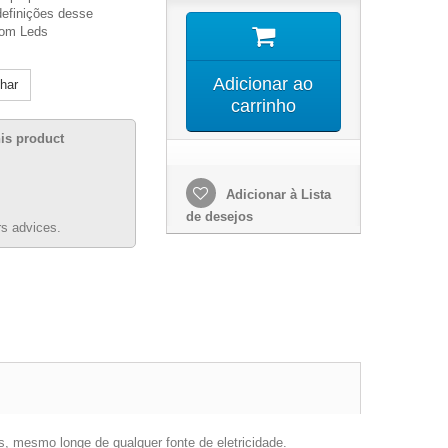
definições desse
com Leds
Adicionar ao
lhar
carrinho
his product
Adicionar à Lista
de desejos
s advices.
s, mesmo longe de qualquer fonte de eletricidade.