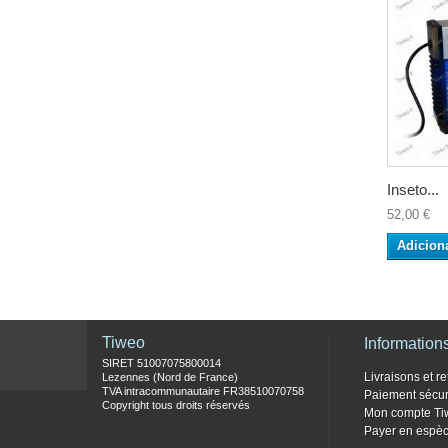
Inseto...
52,00 €
Adicion
Tiweo
Information
SIRET 51007075800014
Livraisons et re
Lezennes (Nord de France)
TVA intracommunautaire FR38510070758
Paiement sécur
Copyright tous droits réservés
Mon compte Ti
Payer en espèc