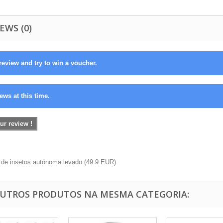
EWS (0)
review and try to win a voucher.
ews at this time.
ur review !
r de insetos autónoma levado
(
49.9
EUR
)
OUTROS PRODUTOS NA MESMA CATEGORIA: