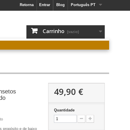
Retorna
Entrar
Blog
Português PT
Carrinho
(vazio)
49,90 €
insetos
do
Quantidade
to
s propósito e de baixo