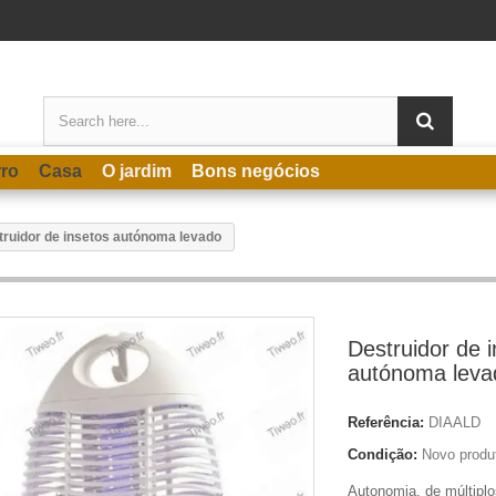
rro
Casa
O jardim
Bons negócios
truidor de insetos autónoma levado
Destruidor de 
autónoma leva
Referência:
DIAALD
Condição:
Novo produ
Autonomia, de múltiplo