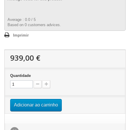
Average :
0.0
/
5
Based on
0
customers advices.
Imprimir
939,00 €
Quantidade
Adicionar ao carrinho