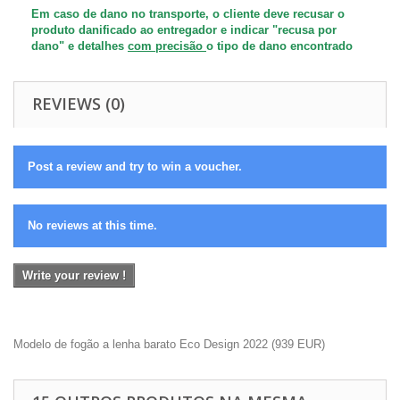
Em caso de dano no transporte, o cliente deve recusar o
produto danificado ao entregador e indicar "recusa por
dano" e detalhes
com precisão
o tipo de dano encontrado
REVIEWS (0)
Post a review and try to win a voucher.
No reviews at this time.
Write your review !
Modelo de fogão a lenha barato Eco Design 2022
(
939
EUR
)