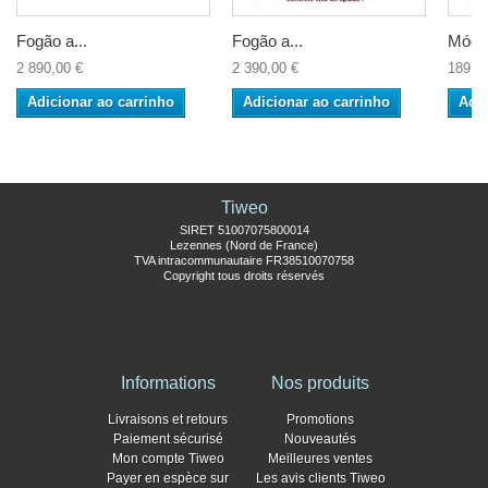
Fogão a...
Fogão a...
Módul
2 890,00 €
2 390,00 €
189,9
Adicionar ao carrinho
Adicionar ao carrinho
Adic
Tiweo
SIRET 51007075800014
Lezennes (Nord de France)
TVA intracommunautaire FR38510070758
Copyright tous droits réservés
Informations
Nos produits
Livraisons et retours
Promotions
Paiement sécurisé
Nouveautés
Mon compte Tiweo
Meilleures ventes
Payer en espèce sur
Les avis clients Tiweo