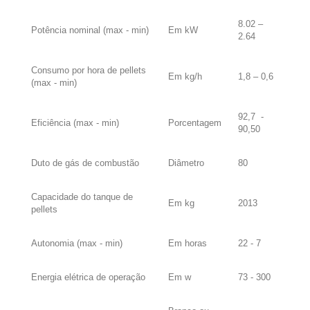
8.02 –
Potência nominal (max - min)
Em kW
2.64
Consumo por hora de pellets
Em kg/h
1,8 – 0,6
(max - min)
92,7 -
Eficiência (max - min)
Porcentagem
90,50
Duto de gás de combustão
Diâmetro
80
Capacidade do tanque de
Em kg
2013
pellets
Autonomia (max - min)
Em horas
22 - 7
Energia elétrica de operação
Em w
73 - 300