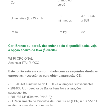
Branco ou
Cor
bordô
Em
470 x 476
Dimensões (L x W x H)
milímetros
x 899
Peso
Em kg
82
Cor: Branco ou bordô, dependendo da disponibilidade, veja
a opção abaixo da taxa (à direita)
WI-FI OPCIONAL
Assinalar
ITALFUOCO
Este fogão está em conformidade com as seguintes diretivas
europeias, necessárias para obter a marcação CE:
• CE 2014/30 (instrução do OEDT) e alterações subsequentes;
• 2014/35 UE (Diretiva de Baixa Tensão) e alterações
subsequentes;
• 2011/65 UE (Diretiva RoHS 2);
• O Regulamento de Produtos de Construção (CPR) n.º 305/2011
relativo ao mundo da construção;