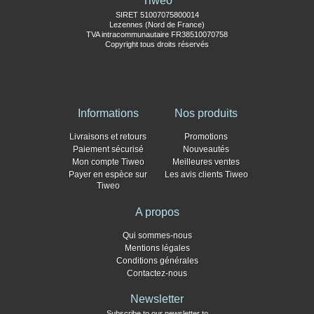
Tiweo
SIRET 51007075800014
Lezennes (Nord de France)
TVA intracommunautaire FR38510070758
Copyright tous droits réservés
Informations
Nos produits
Livraisons et retours
Promotions
Paiement sécurisé
Nouveautés
Mon compte Tiweo
Meilleures ventes
Payer en espèce sur
Les avis clients Tiweo
Tiweo
A propos
Qui sommes-nous
Mentions légales
Conditions générales
Contactez-nous
Newsletter
Subscribe to our newsletter to