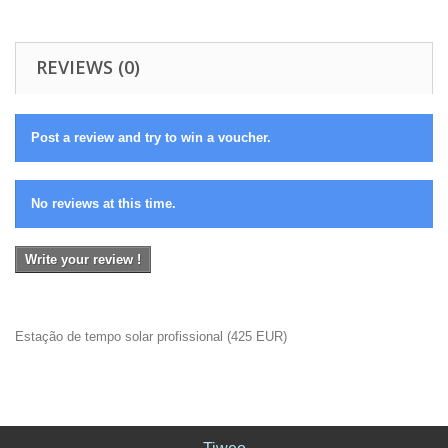
REVIEWS (0)
Post a review and try to win a voucher.
No reviews at this time.
Write your review !
Estação de tempo solar profissional
(
425
EUR
)