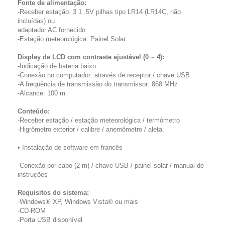
Fonte de alimentação:
-Receber estação: 3 1 .5V pilhas tipo LR14 (LR14C, não
incluídas) ou
adaptador AC fornecido
-Estação meteorológica: Painel Solar
Display de LCD com contraste ajustável (0 ~ 4):
-Indicação de bateria baixo
-Conexão no computador: através de receptor / chave USB
-A freqüência de transmissão do transmissor: 868 MHz
-Alcance: 100 m
Conteúdo:
-Receber estação / estação meteorológica / termômetro
-Higrômetro exterior / calibre / anemômetro / aleta.
• Instalação de software em francês
-Conexão por cabo (2 m) / chave USB / painel solar / manual de
instruções
Requisitos do sistema:
-Windows® XP, Windows Vista® ou mais
-CD-ROM
-Porta USB disponível