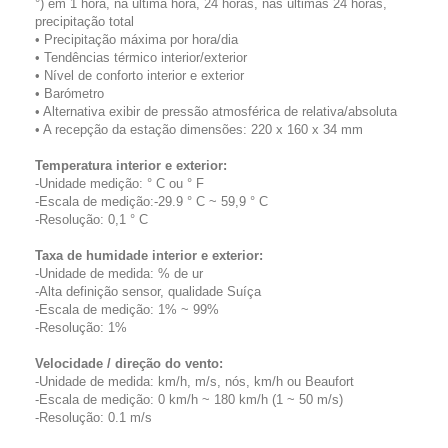
°) em 1 hora, na última hora, 24 horas, nas últimas 24 horas,
precipitação total
• Precipitação máxima por hora/dia
• Tendências térmico interior/exterior
• Nível de conforto interior e exterior
• Barómetro
• Alternativa exibir de pressão atmosférica de relativa/absoluta
• A recepção da estação dimensões: 220 x 160 x 34 mm
Temperatura interior e exterior:
-Unidade medição: ° C ou ° F
-Escala de medição:-29.9 ° C ~ 59,9 ° C
-Resolução: 0,1 ° C
Taxa de humidade interior e exterior:
-Unidade de medida: % de ur
-Alta definição sensor, qualidade Suíça
-Escala de medição: 1% ~ 99%
-Resolução: 1%
Velocidade / direção do vento:
-Unidade de medida: km/h, m/s, nós, km/h ou Beaufort
-Escala de medição: 0 km/h ~ 180 km/h (1 ~ 50 m/s)
-Resolução: 0.1 m/s