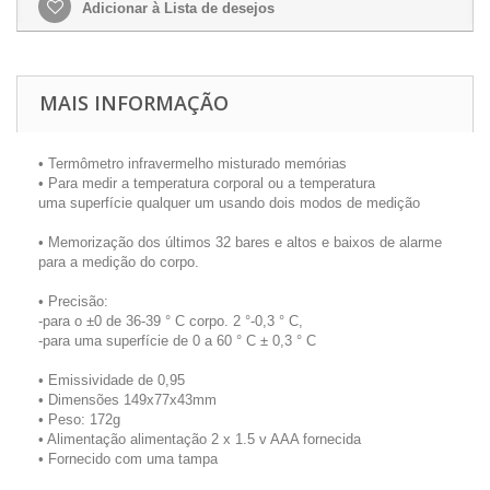
Adicionar à Lista de desejos
MAIS INFORMAÇÃO
• Termômetro infravermelho misturado memórias
• Para medir a temperatura corporal ou a temperatura
uma superfície qualquer um usando dois modos de medição
• Memorização dos últimos 32 bares e altos e baixos de alarme
para a medição do corpo.
• Precisão:
-para o ±0 de 36-39 ° C corpo. 2 °-0,3 ° C,
-para uma superfície de 0 a 60 ° C ± 0,3 ° C
• Emissividade de 0,95
• Dimensões 149x77x43mm
• Peso: 172g
• Alimentação alimentação 2 x 1.5 v AAA fornecida
• Fornecido com uma tampa