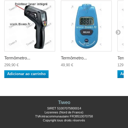
Termômetro...
Termômetro...
Termô
299,90 €
49,90 €
129,9
Adicionar ao carrinho
Adic
Tiweo
SIRET 51007075800014
Lezennes (Nord de France)
TVA intracommunautaire FR38510070758
Copyright tous droits réservés