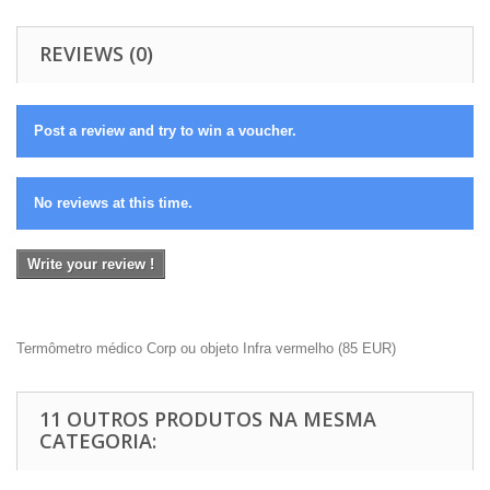
REVIEWS (0)
Post a review and try to win a voucher.
No reviews at this time.
Write your review !
Termômetro médico Corp ou objeto Infra vermelho
(
85
EUR
)
11 OUTROS PRODUTOS NA MESMA
CATEGORIA: