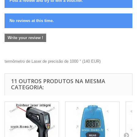
Post a review and try to win a voucher.
No reviews at this time.
Write your review !
termômetro de Laser de precisão de 1000 °
(
140
EUR
)
11 OUTROS PRODUTOS NA MESMA
CATEGORIA: