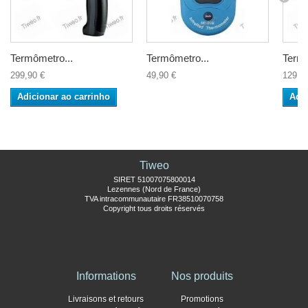
Termômetro...
Termômetro...
Termô
299,90 €
49,90 €
129,9
Adicionar ao carrinho
Adic
Tiweo
SIRET 51007075800014
Lezennes (Nord de France)
TVA intracommunautaire FR38510070758
Copyright tous droits réservés
Informations
Nos produits
Livraisons et retours
Promotions