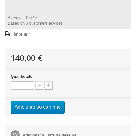
Average :
0.0
/
5
Based on
0
customers advices.
Imprimir
140,00 €
Quantidade
Adicionar ao carrinho
Adicionar à Lista de desejos