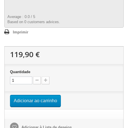
Average :
0.0
/
5
Based on
0
customers advices.
Imprimir
119,90 €
Quantidade
Adicionar ao carrinho
Adicionar à Lista de desejos