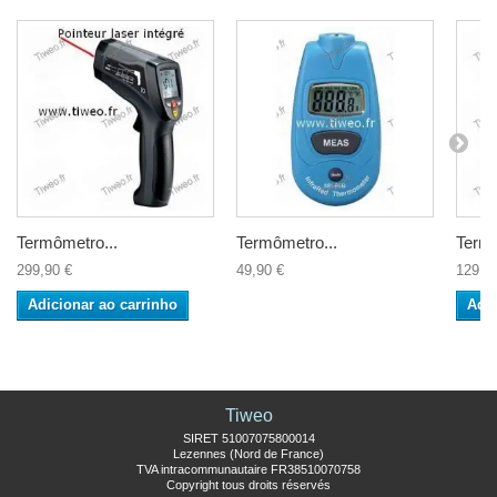
Termômetro...
Termômetro...
Termô
299,90 €
49,90 €
129,9
Adicionar ao carrinho
Adic
Tiweo
SIRET 51007075800014
Lezennes (Nord de France)
TVA intracommunautaire FR38510070758
Copyright tous droits réservés