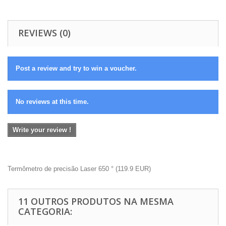
REVIEWS (0)
Post a review and try to win a voucher.
No reviews at this time.
Write your review !
Termômetro de precisão Laser 650 °
(
119.9
EUR
)
11 OUTROS PRODUTOS NA MESMA
CATEGORIA: