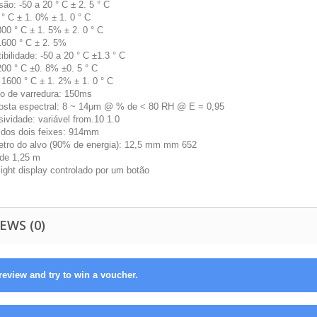
são: -50 a 20 ° C ± 2. 5 ° C
° C ± 1. 0% ± 1. 0 ° C
00 ° C ± 1. 5% ± 2. 0 ° C
1600 ° C ± 2. 5%
ibilidade: -50 a 20 ° C ±1.3 ° C
200 ° C ±0. 8% ±0. 5 ° C
 1600 ° C ± 1. 2% ± 1. 0 ° C
o de varredura: 150ms
osta espectral: 8 ~ 14μm @ % de < 80 RH @ E = 0,95
ividade: variável from.10 1.0
 dos dois feixes: 914mm
etro do alvo (90% de energia): 12,5 mm mm 652
de 1,25 m
light display controlado por um botão
EWS (0)
review and try to win a voucher.