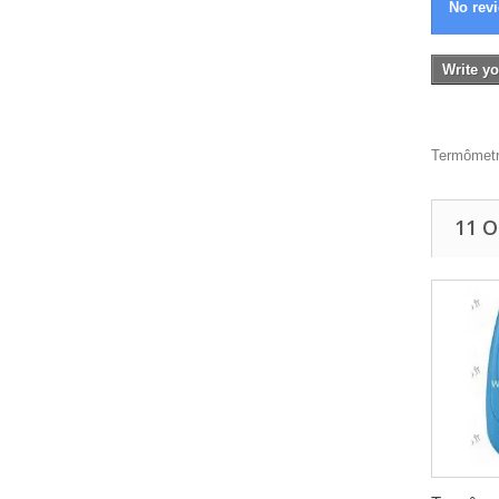
No revi
Write yo
Termômetro
11 