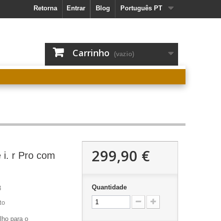
Retorna
Entrar
Blog
Português PT
Carrinho
(vazio)
299,90 €
i. r Pro com
Quantidade
3
to
lho para o