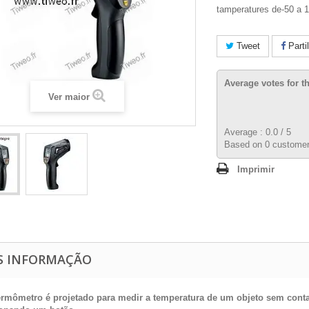
tamperatures de-50 a 1
Tweet
Parti
Average votes for t
Ver maior
Average :
0.0
/
5
Based on
0
customer
Imprimir
S INFORMAÇÃO
ermômetro é projetado para medir a temperatura de um objeto sem cont