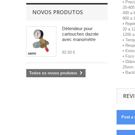
• Preci
20-400 
NOVOS PRODUTOS
400 a 8
800 a 
• Repet
Détendeur pour
20 a 1
cartouches dazote
1200 a
avec manomètre
• Temp
• Resp
• Emiss
92,50 €
• Foco
• Diâm
25mm 
• Back
Todos os novos produtos
REVI
Post a 