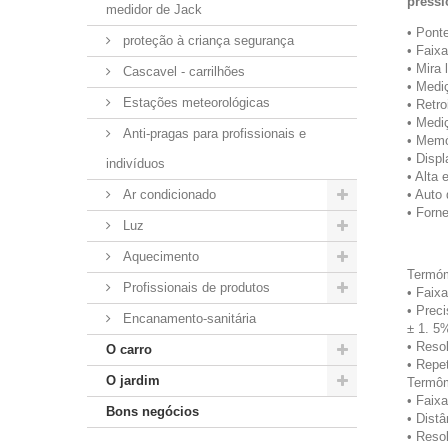
press
medidor de Jack
• Ponte
proteção à criança segurança
• Faix
• Mira 
Cascavel - carrilhões
• Medi
Estações meteorológicas
• Retr
• Mediç
Anti-pragas para profissionais e
• Memó
• Disp
indivíduos
• Alta 
Ar condicionado
• Auto
• Forn
Luz
Aquecimento
Termóm
Profissionais de produtos
• Faix
• Prec
Encanamento-sanitária
± 1. 5
• Resol
O carro
• Repet
O jardim
Termôm
• Faix
Bons negócios
• Distâ
• Resol