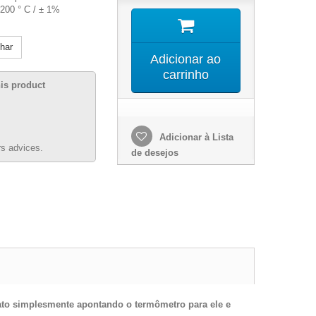
200 ° C / ± 1%
lhar
Adicionar ao
carrinho
his product
Adicionar à Lista
s advices.
de desejos
ato
simplesmente apontando o termômetro para ele e