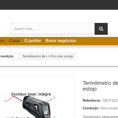
rro
Casa
O jardim
Bons negócios
 medição
Termômetro de i. r Pro com estojo
Termômetro de 
estojo
Referência:
TMLP162
Condição:
Novo produ
Termômetro infraverme