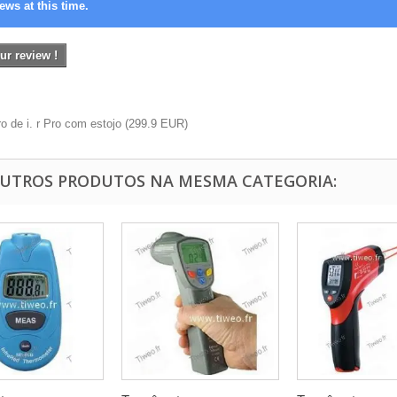
ews at this time.
ur review !
 de i. r Pro com estojo
(
299.9
EUR
)
OUTROS PRODUTOS NA MESMA CATEGORIA: