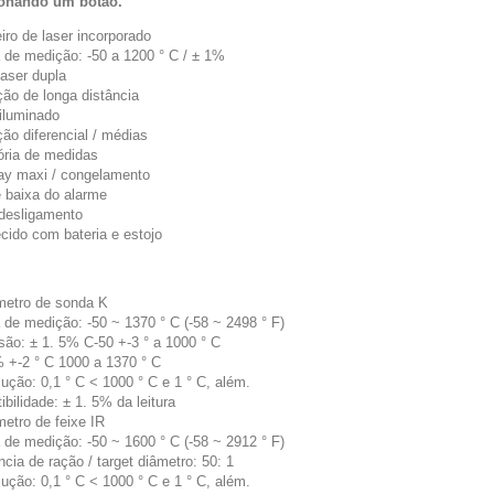
ionando um botão.
iro de laser incorporado
a de medição: -50 a 1200 ° C / ± 1%
laser dupla
ção de longa distância
oiluminado
ão diferencial / médias
ria de medidas
lay maxi / congelamento
e baixa do alarme
 desligamento
ecido com bateria e estojo
etro de sonda K
a de medição: -50 ~ 1370 ° C (-58 ~ 2498 ° F)
isão: ± 1. 5% C-50 +-3 ° a 1000 ° C
% +-2 ° C 1000 a 1370 ° C
ução: 0,1 ° C < 1000 ° C e 1 ° C, além.
ibilidade: ± 1. 5% da leitura
etro de feixe IR
a de medição: -50 ~ 1600 ° C (-58 ~ 2912 ° F)
ncia de ração / target diâmetro: 50: 1
ução: 0,1 ° C < 1000 ° C e 1 ° C, além.