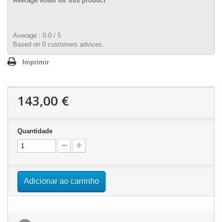
Average votes for this product
Average :
0.0
/
5
Based on
0
customers advices.
Imprimir
143,00 €
Quantidade
Adicionar ao carrinho