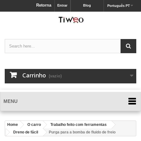
Retorna
Entrar
Blog
Português PT
Carrinho
(vazio)
MENU
Home
O carro
Trabalho feito com ferramentas
Dreno de fácil
Purga para a bomba de fluido de freio