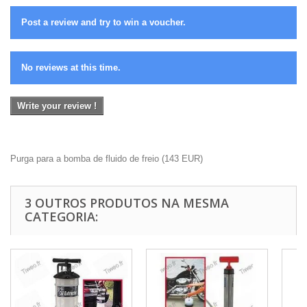
Post a review and try to win a voucher.
No reviews at this time.
Write your review !
Purga para a bomba de fluido de freio
(
143
EUR
)
3 OUTROS PRODUTOS NA MESMA
CATEGORIA: