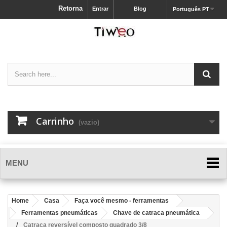
Retorna
Entrar
Blog
Português PT
Carrinho
(vazio)
MENU
Home
Casa
Faça você mesmo - ferramentas
Ferramentas pneumáticas
Chave de catraca pneumática
Catraca reversível composto quadrado 3/8