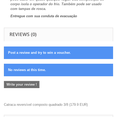
corpo isola o operador do frio. Também pode ser usado
com tampas de rosca.
Entregue com sua conduta de evacuação
REVIEWS (0)
Post a review and try to win a voucher.
No reviews at this time.
Write your review !
Catraca reversível composto quadrado 3/8
(
179.9
EUR
)