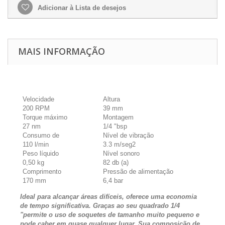
Adicionar à Lista de desejos
MAIS INFORMAÇÃO
Velocidade
Altura
200 RPM
39 mm
Torque máximo
Montagem
27 nm
1/4 "bsp
Consumo de
Nível de vibração
110 l/min
3.3 m/seg2
Peso líquido
Nível sonoro
0,50 kg
82 db (a)
Comprimento
Pressão de alimentação
170 mm
6,4 bar
Ideal para alcançar áreas difíceis, oferece uma economia
de tempo significativa. Graças ao seu quadrado 1/4
"permite o uso de soquetes de tamanho muito pequeno e
pode caber em quase qualquer lugar. Sua composição de