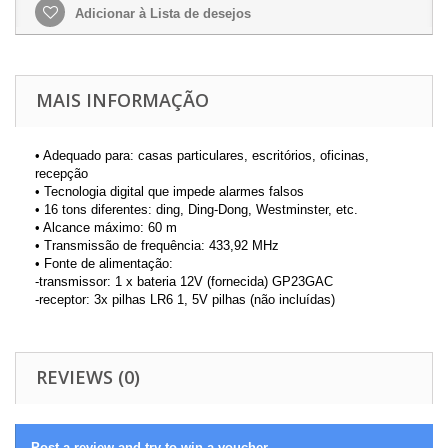
Adicionar à Lista de desejos
MAIS INFORMAÇÃO
• Adequado para: casas particulares, escritórios, oficinas,
recepção
• Tecnologia digital que impede alarmes falsos
• 16 tons diferentes: ding, Ding-Dong, Westminster, etc.
• Alcance máximo: 60 m
• Transmissão de frequência: 433,92 MHz
• Fonte de alimentação:
-transmissor: 1 x bateria 12V (fornecida) GP23GAC
-receptor: 3x pilhas LR6 1, 5V pilhas (não incluídas)
REVIEWS (0)
Post a review and try to win a voucher.