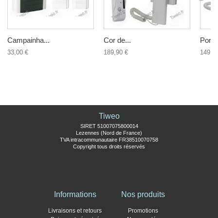
Campainha...
Cor de...
Porta 
33,00 €
189,90 €
149,9
Tiweo
SIRET 51007075800014
Lezennes (Nord de France)
TVA intracommunautaire FR38510070758
Copyright tous droits réservés
Informations
Nos produits
Livraisons et retours
Promotions