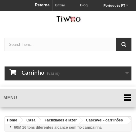
Retorna
Entrar
Blog
Português PT
Carrinho
(vazio)
MENU
Home
Casa
Facilidades e lazer
Cascavel - carrilhões
60M 16 tons diferentes alcance sem fio campainha