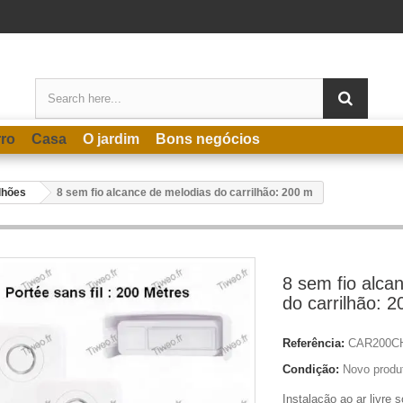
rro
Casa
O jardim
Bons negócios
lhões
8 sem fio alcance de melodias do carrilhão: 200 m
8 sem fio alca
do carrilhão: 
Referência:
CAR200C
Condição:
Novo produ
Instalação ao ar livre 