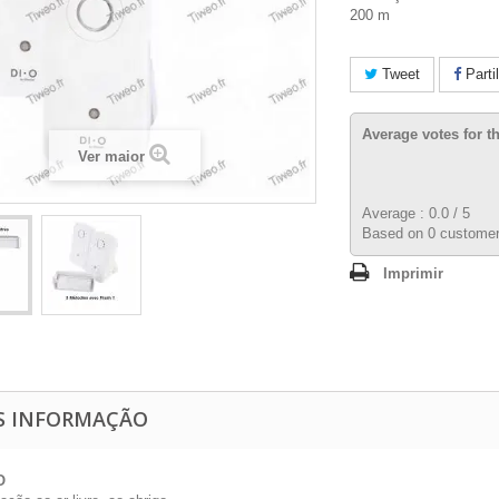
200 m
Tweet
Parti
Average votes for t
Ver maior
Average :
0.0
/
5
Based on
0
customer
Imprimir
S INFORMAÇÃO
O