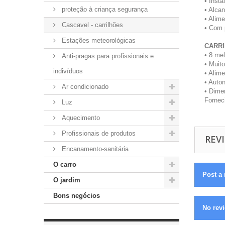
• Insta
proteção à criança segurança
• Alca
• Alim
Cascavel - carrilhões
• Com 
Estações meteorológicas
CARR
• 8 me
Anti-pragas para profissionais e
• Muit
indivíduos
• Alime
• Auto
Ar condicionado
• Dime
Fornec
Luz
Aquecimento
Profissionais de produtos
REVI
Encanamento-sanitária
O carro
Post a 
O jardim
Bons negócios
No revi