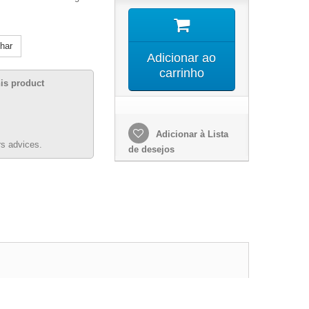
lhar
Adicionar ao
carrinho
his product
Adicionar à Lista
s advices.
de desejos