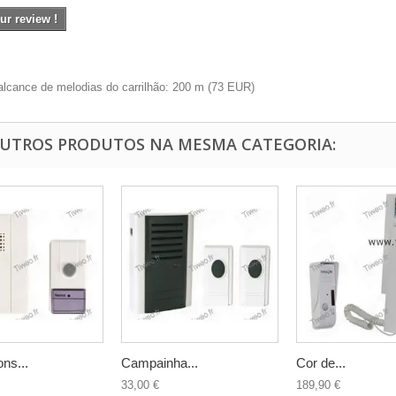
ur review !
alcance de melodias do carrilhão: 200 m
(
73
EUR
)
OUTROS PRODUTOS NA MESMA CATEGORIA:
ns...
Campainha...
Cor de...
33,00 €
189,90 €