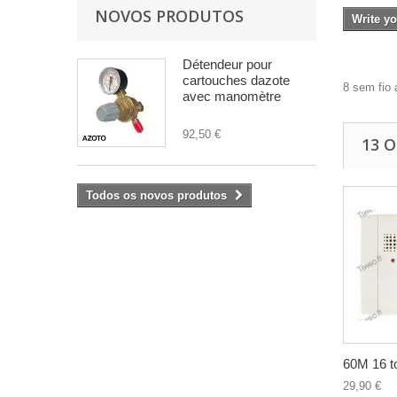
NOVOS PRODUTOS
Write yo
Détendeur pour
cartouches dazote
8 sem fio 
avec manomètre
92,50 €
13 
Todos os novos produtos
60M 16 to
29,90 €