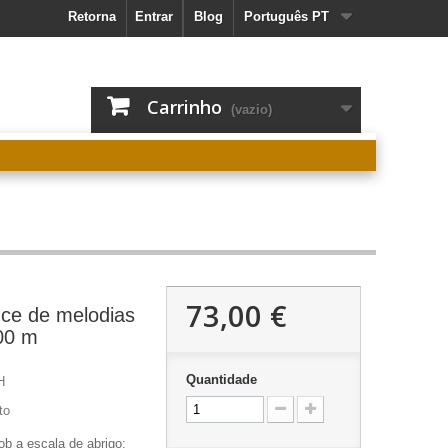
Retorna
Entrar
Blog
Português PT
Carrinho
(vazio)
73,00 €
nce de melodias
200 m
Quantidade
H
to
sob a escala de abrigo: