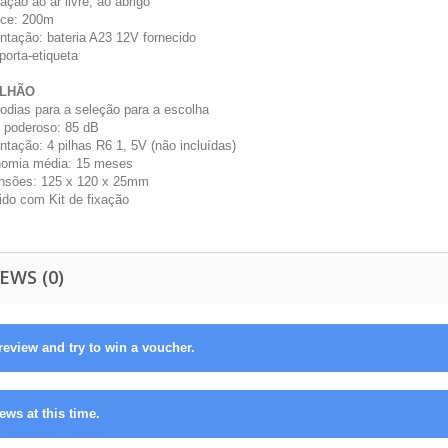
lação ao ar livre, ao abrigo
nce: 200m
entação: bateria A23 12V fornecido
porta-etiqueta
ILHÃO
lodias para a seleção para a escolha
o poderoso: 85 dB
ntação: 4 pilhas R6 1, 5V (não incluídas)
nomia média: 15 meses
nsões: 125 x 120 x 25mm
ido com Kit de fixação
EWS (0)
review and try to win a voucher.
ews at this time.