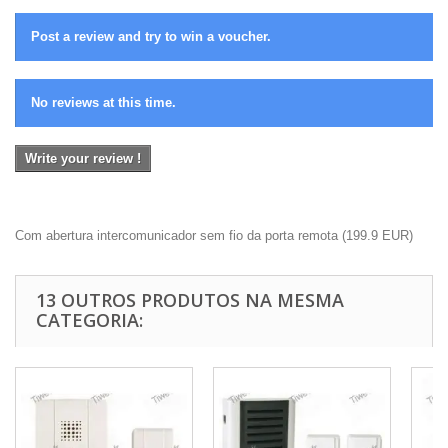
Post a review and try to win a voucher.
No reviews at this time.
Write your review !
Com abertura intercomunicador sem fio da porta remota
(
199.9
EUR
)
13 OUTROS PRODUTOS NA MESMA
CATEGORIA: