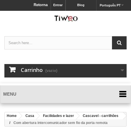
Retorna
Entrar
Blog
Português PT
Carrinho
(vazio)
MENU
Home
Casa
Facilidades e lazer
Cascavel - carrilhões
Com abertura intercomunicador sem fio da porta remota