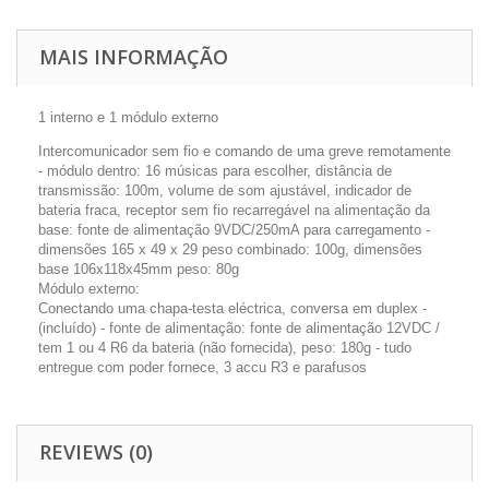
MAIS INFORMAÇÃO
1 interno e 1 módulo externo
Intercomunicador sem fio e comando de uma greve remotamente
- módulo dentro: 16 músicas para escolher, distância de
transmissão: 100m, volume de som ajustável, indicador de
bateria fraca, receptor sem fio recarregável na alimentação da
base: fonte de alimentação 9VDC/250mA para carregamento -
dimensões 165 x 49 x 29 peso combinado: 100g, dimensões
base 106x118x45mm peso: 80g
Módulo externo:
Conectando uma chapa-testa eléctrica, conversa em duplex -
(incluído) - fonte de alimentação: fonte de alimentação 12VDC /
tem 1 ou 4 R6 da bateria (não fornecida), peso: 180g - tudo
entregue com poder fornece, 3 accu R3 e parafusos
REVIEWS (0)