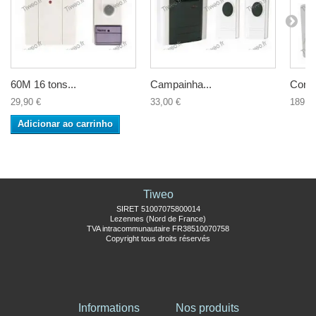
60M 16 tons...
Campainha...
Cor d
29,90 €
33,00 €
189,9
Adicionar ao carrinho
Tiweo
SIRET 51007075800014
Lezennes (Nord de France)
TVA intracommunautaire FR38510070758
Copyright tous droits réservés
Informations
Nos produits