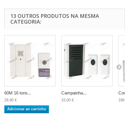
13 OUTROS PRODUTOS NA MESMA
CATEGORIA:
60M 16 tons...
Campainha...
Cor d
29,90 €
33,00 €
189,9
Adicionar ao carrinho