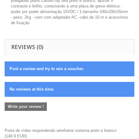
polegadas plano cátodo ray tela preto e branco, ajustar o
contraste e brilho, conectando a uma placa de greve elétrica -
poder por poder alimentação 15VDC / 1-tamanho 240x200x55mm
- peso: 2kg - vem com adaptador AC, cabo de 10 m e acessórios
de fixação
REVIEWS (0)
Post a review and try to win a voucher.
No reviews at this time.
Write your review !
Porta de vídeo respondendo wireframe sistema preto e branco
(
149.9
EUR
)