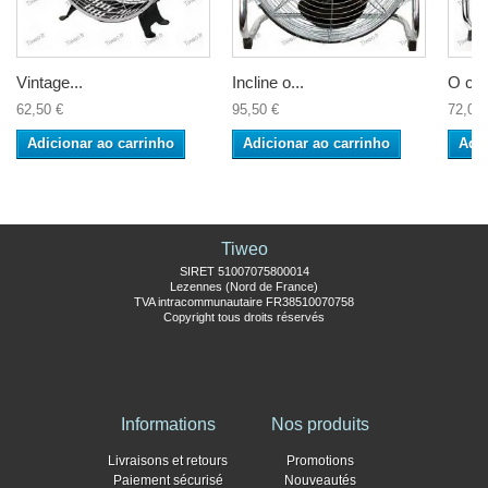
Vintage...
Incline o...
O cro
62,50 €
95,50 €
72,00 
Adicionar ao carrinho
Adicionar ao carrinho
Adic
Tiweo
SIRET 51007075800014
Lezennes (Nord de France)
TVA intracommunautaire FR38510070758
Copyright tous droits réservés
Informations
Nos produits
Livraisons et retours
Promotions
Paiement sécurisé
Nouveautés