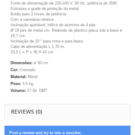
Fonte de alimentação de 220-240 V, 50 Hz. potência de 35W.
Estrutura e grade de proteção do metal.
Botão para 3 níveis de potência.
Com a varredura rotativa
Inclinação ajustável, hélice de alumínio de 4 pás.
Ø 19 pés de metal cm. Redondo de plástico placa sob a base ø
18,7 cm.
Inclinação de 10 ° para cima e para baixo.
Cabo de alimentação L 1,70 m.
33,5 L x P x 30 H 42 cm
Dimensões:
ø 30 cm
Cor:
Cromado
Material:
Metal
Peso:
3.5
kg
3
Volume:
27.56
DM
REVIEWS (0)
Post a review and try to win a voucher.