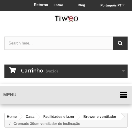
Retorna
Entrar
Blog
Português PT
Carrinho
(vazio)
MENU
Home
Casa
Facilidades e lazer
Brewer e ventilador
Cromado 30cm ventilador de inclinação