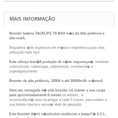
MAIS INFORMAÇÃO
Booster bateria TACKLIFE T8 MAX tr�s de Alta potência e
alto-mark.
Braçadeira �de espessura em m�tal e ergonômica para uma
utilização mais fácil
Este reforço tem�8 proteção de s�de segurança�
, incluindo
curto-circuito, sobrecarga, sobretensão, surintensit� e
superaquecimento
Booster de alta potência, 1000A e até 20000mAh cr�você.
Uma vez carregada a� este booster irá manter a sua carga
para aproximadamente 6 meses
no entanto , é
recomendável� para recarregar a cada 3 meses, para manter a
sua bateria interna e assur� ideal de operação
Este booster d�rir v�veículos essências e juaqu?� 6.5 L-