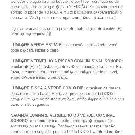
Conecte o plugue azul no booster, e por favor, certifique-se de
que o indicador de plug é �tez. (ATENÇÃO: Se houver um sinal
sonoro, o poder de T8 MAX é muito baixa para d�para iniciar o
seu carro. Você precisa recarregar compl�completamente.)
Ligar as braçadeiras com a polarit�s bateria [red � positivo(+),
preto � n�negativo(-)].
LUMI�RE VERDE ESTÁVEL
: a conexão está correta, você
pode d�para iniciar o carro.
LUMI�RE VERMELHO A PISCAR COM UM SINAL SONORO
:
o polarit� (+) e (-) estão ligar�es � de cabeça para baixo. Por
favor, reconecte corretamente até� a lumi�re verde estável,
então d�para iniciar o seu carro.
LUMI�RE PISCA A VERDE COM O BI
P: o tenison da bateria
de carro é muito baixo. Por favor, pressione o botão BOOST
até� a lumi�re verde rteste estável, então d�para iniciar o seu
carro em 30 segundos.
NÃO�DA LUMI�RE VERMELHO OU VERDE, OU SINAL
SONORO
: a bateria for incorrectamente ligar� casca são
encrass� ou mals serr�. Por favor, assegurar uma ligação
correcta e, em seguida, prima o botão BOOST até� a lumi�re