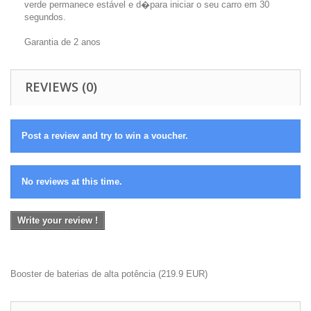
verde permanece estável e d�para iniciar o seu carro em 30
segundos.
Garantia de 2 anos
REVIEWS (0)
Post a review and try to win a voucher.
No reviews at this time.
Write your review !
Booster de baterias de alta potência
(
219.9
EUR
)