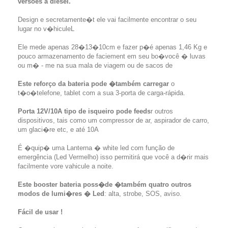
versões a diesel.
Design e secretamente�t ele vai facilmente encontrar o seu
lugar no v�hiculeL
Ele mede apenas 28�13�10cm e fazer p�é apenas 1,46 Kg e
pouco armazenamento de faciement em seu bo�você � luvas
ou m� - me na sua mala de viagem ou de sacos de
Este reforço da bateria pode �também carregar
o
t�o�telefone, tablet com a sua 3-porta de carga-rápida.
Porta 12V/10A tipo de isqueiro pode feeds
r outros
dispositivos, tais como um compressor de ar, aspirador de carro,
um glaci�re etc, e até 10A
É �quip� uma Lanterna � white led com função de
emergência (Led Vermelho) isso permitirá que você a d�rir mais
facilmente vore vahicule a noite.
Este booster bateria poss�de �também quatro outros
modos de lumi�res � Led
: alta, strobe, SOS, aviso.
Fácil de usar !