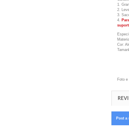
1. Gra
2. Leve
3. Sac
4.
Para
suport
Especi
Materi
Cor: Al
Tamanh
Foto e
REVI
Post a 