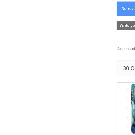
No revi
Write yo
Dispensado
30 