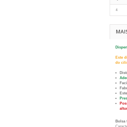
4
MAI
Dispen
Este d
do cil
Dis
Adeq
Faci
Fab
Este
Pres
Poss
altu
Bolsa 
Caracte