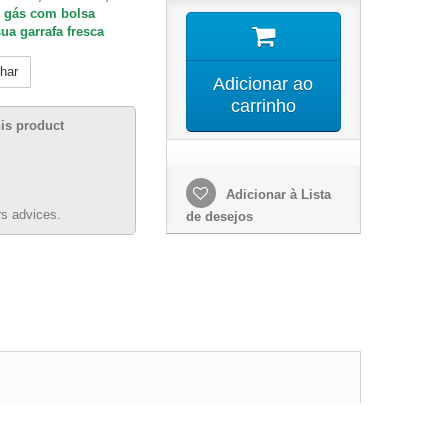
m gás
com bolsa
ua garrafa fresca
lhar
Adicionar ao
carrinho
his product
Adicionar à Lista
s advices.
de desejos