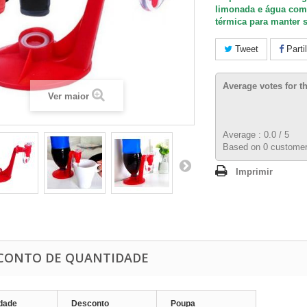
limonada e água co
térmica para manter s
Tweet
Parti
Average votes for t
Ver maior
Average :
0.0
/
5
Based on
0
customer
Imprimir
CONTO DE QUANTIDADE
dade
Desconto
Poupa