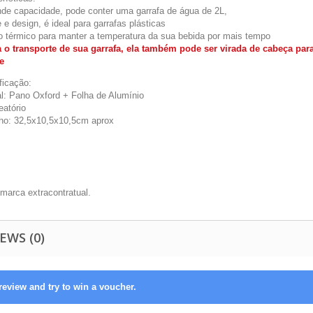
nde capacidade, pode conter uma garrafa de água de 2L,
 e design, é ideal para garrafas plásticas
o térmico para manter a temperatura da sua bebida por mais tempo
 o transporte de sua garrafa, ela também pode ser virada de cabeça par
e
ficação:
al: Pano Oxford + Folha de Alumínio
eatório
o: 32,5x10,5x10,5cm aprox
 marca extracontratual.
EWS (0)
review and try to win a voucher.