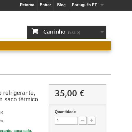
Retorna
Entrar
Blog
Português PT
Carrinho
(vazio)
35,00 €
 refrigerante,
m saco térmico
Quantidade
MR
to
erante, coca-cola,