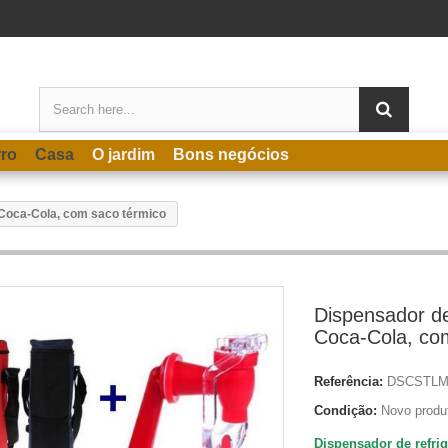
rro
Casa
O jardim
Bons negócios
 Coca-Cola, com saco térmico
Dispensador de
Coca-Cola, co
Referência:
DSCSTL
Condição:
Novo produ
Dispensador de refrig