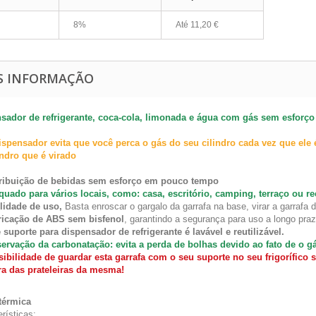
8%
Até
11,20 €
S INFORMAÇÃO
sador de refrigerante, coca-cola, limonada e água com gás sem esforço
ispensador evita que você perca o gás do seu cilindro cada vez que ele é
indro que é virado
tribuição de bebidas sem esforço em pouco tempo
uado para vários locais, como: casa, escritório, camping, terraço ou r
lidade de uso,
Basta enroscar o gargalo da garrafa na base, virar a garrafa 
ricação de ABS sem bisfenol
, garantindo a segurança para uso a longo praz
 suporte para dispensador de refrigerante é lavável e reutilizável.
ervação da carbonatação: evita a perda de bolhas devido ao fato de o g
ibilidade de guardar esta garrafa com o seu suporte no seu frigorífico 
ra das prateleiras da mesma!
térmica
rísticas: