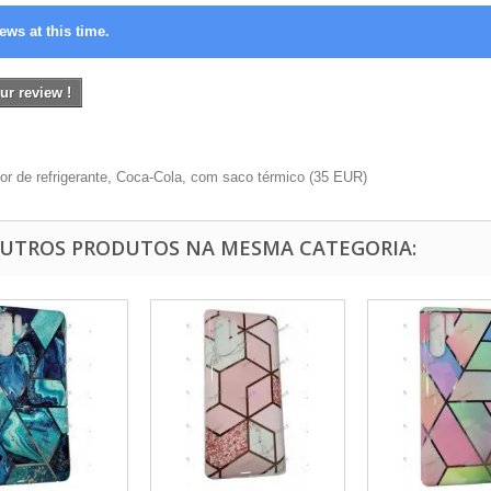
ews at this time.
ur review !
r de refrigerante, Coca-Cola, com saco térmico
(
35
EUR
)
OUTROS PRODUTOS NA MESMA CATEGORIA: