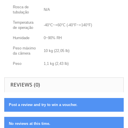
Rosca de
N/A
tubulação
Temperatura
-40°C~+60°C (-40°F~+140°F)
de operação
Humidade
0~90% RH
Peso máximo
10 kg (22,05 lb)
da câmera
Peso
1,1 kg (2,43 lb)
REVIEWS (0)
Post a review and try to win a voucher.
No reviews at this time.