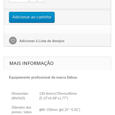
Adicionar ao carrinho
Adicionar à Lista de desejos
MAIS INFORMAÇÃO
Equipamento profissional da marca Dahua
Dimensões
130.4mmx170mmx45mm
(WxHxD)
(5.13"x6.69"x1,77")
Diâmetro dos
ɸ80~150mm (ɸ3,15"~5.91")
postes, tubos