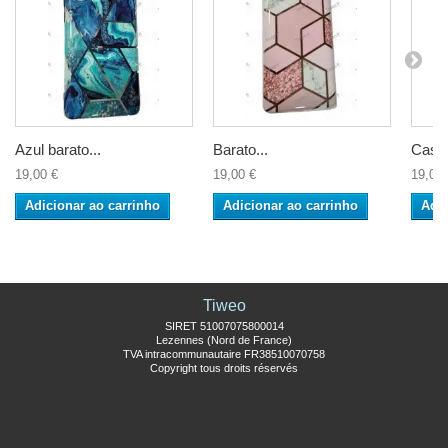
Azul barato...
Barato...
Casco
19,00 €
19,00 €
19,00 
Adicionar ao carrinho
Adicionar ao carrinho
Adic
Tiweo
SIRET 51007075800014
Lezennes (Nord de France)
TVA intracommunautaire FR38510070758
Copyright tous droits réservés