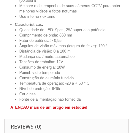
(50.000H)
Melhore o desempenho de suas câmeras CCTV para obter
melhores vídeos e fotos noturnas
Uso interno / externo
Características:
Quantidade de LED: 9pcs, 2W super alta potência
Comprimento de onda: 850 nm
Fator de potência:> 0,95
Ângulos de visão máximos (largura do feixe): 120 °
Distância de visão: 0 a 100 m
Mudança dia / noite: automático
Tensões de trabalho: 12V
Consumo de energia: 18W
Painel: vidro temperado
Construção de alumínio fundido
Temperatura de operação: -20 a + 60 ° C
Nível de proteção: IP65
Cor cinza
Fonte de alimentação não fornecida
ATENÇÃO mais de um artigo em estoque!
REVIEWS (0)