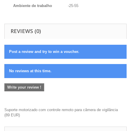
Ambiente de trabalho
-25-55
REVIEWS (0)
Post a review and try to win a voucher.
No reviews at this time.
Write your review !
Suporte motorizado com controle remoto para câmera de vigilância
(
89
EUR
)