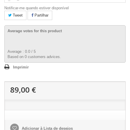
Notificar-me quando estiver disponível
Tweet
Partilhar
Average votes for this product
Average :
0.0
/
5
Based on
0
customers advices.
Imprimir
89,00 €
Adicionar à Lista de desejos