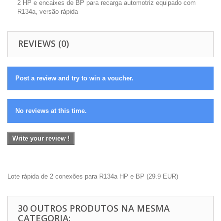
2 HP e encaixes de BP para recarga automotriz equipado com
R134a, versão rápida
REVIEWS (0)
Post a review and try to win a voucher.
No reviews at this time.
Write your review !
Lote rápida de 2 conexões para R134a HP e BP
(
29.9
EUR
)
30 OUTROS PRODUTOS NA MESMA
CATEGORIA: