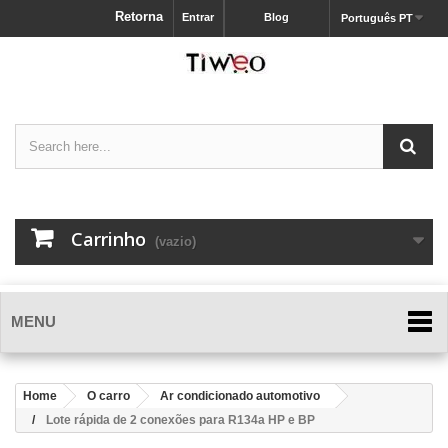
Retorna
Entrar
Blog
Português PT
Carrinho
(vazio)
MENU
Home
O carro
Ar condicionado automotivo
Lote rápida de 2 conexões para R134a HP e BP