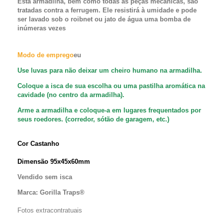
Esta armadilha, bem como todas as peças mecânicas, são
tratadas contra a ferrugem. Ele resistirá à umidade e pode
ser lavado sob o roibnet ou jato de água uma bomba de
inúmeras vezes
Modo de emprego
eu
Use luvas para não deixar um cheiro humano na armadilha.
Coloque a isca de sua escolha ou uma pastilha aromática na
cavidade (no centro da armadilha).
Arme a armadilha e coloque-a em lugares frequentados por
seus roedores. (corredor, sótão de garagem, etc.)
Cor Castanho
Dimensão 95x45x60mm
Vendido sem isca
Marca: Gorilla Traps®
Fotos extracontratuais