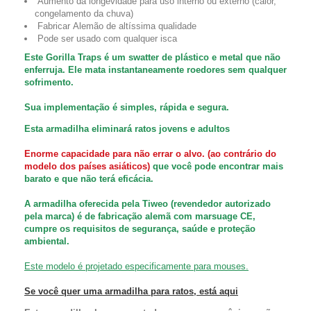
Aumento da longevidade para uso interno ou externo (calor,
congelamento da chuva)
Fabricar
Alemão de altíssima qualidade
Pode ser usado com qualquer isca
Este Gorilla Traps é um swatter de plástico e metal que não
enferruja. Ele mata instantaneamente roedores sem qualquer
sofrimento.
Sua implementação é simples, rápida e segura.
Esta armadilha
eliminará ratos jovens e adultos
Enorme capacidade para não errar o alvo. (ao contrário do
modelo dos países asiáticos)
que você pode encontrar mais
barato e que não terá eficácia.
A armadilha oferecida pela Tiweo (revendedor autorizado
pela marca) é de fabricação alemã com marsuage CE,
cumpre os requisitos de segurança, saúde e proteção
ambiental.
Este modelo é projetado especificamente para mouses.
Se você quer uma armadilha para ratos, está aqui