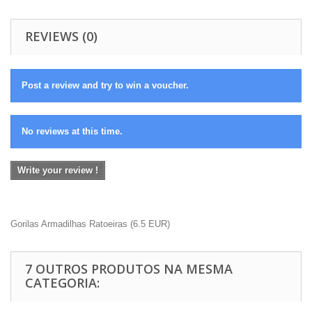
REVIEWS (0)
Post a review and try to win a voucher.
No reviews at this time.
Write your review !
Gorilas Armadilhas Ratoeiras
(
6.5
EUR
)
7 OUTROS PRODUTOS NA MESMA
CATEGORIA: