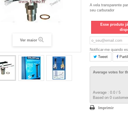
A vela transparente par
seu carburador
Esse produto j
disp
Ver maior
Notificar-me quando es
Tweet
Parti
Average votes for t
Average :
0.0
/
5
Based on
0
customer
Imprimir