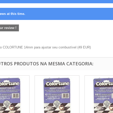
ews at this time.
ur review !
ão COLORTUNE 14mm para ajustar seu combustível
(
49
EUR
)
UTROS PRODUTOS NA MESMA CATEGORIA: