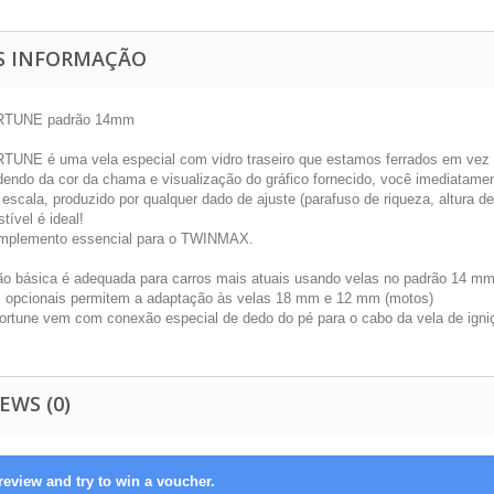
S INFORMAÇÃO
TUNE padrão 14mm
UNE é uma vela especial com vidro traseiro que estamos ferrados em vez do
endo da cor da chama e visualização do gráfico fornecido, você imediatamen
 escala, produzido por qualquer dado de ajuste (parafuso de riqueza, altura d
ível é ideal!
mplemento essencial para o TWINMAX.
ão básica é adequada para carros mais atuais usando velas no padrão 14 m
• opcionais permitem a adaptação às velas 18 mm e 12 mm (motos)
lortune vem com conexão especial de dedo do pé para o cabo da vela de igniç
EWS (0)
review and try to win a voucher.