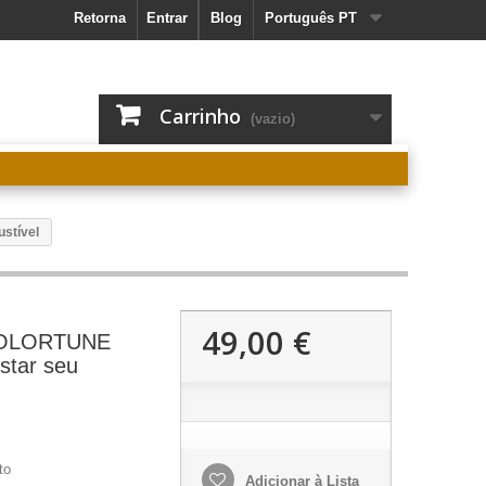
Retorna
Entrar
Blog
Português PT
Carrinho
(vazio)
stível
49,00 €
 COLORTUNE
star seu
to
Adicionar à Lista