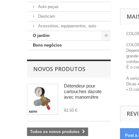
Auto peças
MAI
Dashcam
Acessórios, equipamentos, auto
COLOR
O jardim
COLORT
Bons negócios
Depend
grande
combust
É o co
NOVOS PRODUTOS
A vers
Dicas 
Détendeur pour
• O co
cartouches dazote
avec manomètre
92,50 €
REVI
Todos os novos produtos
Post a 