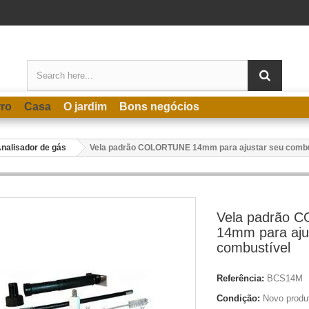
rro
Casa
O jardim
Bons negócios
nalisador de gás
Vela padrão COLORTUNE 14mm para ajustar seu combu
Vela padrão
14mm para aju
combustível
Referência:
BCS14M
Condição:
Novo produ