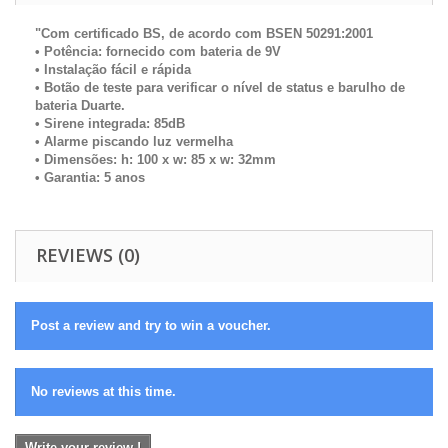
"Com certificado BS, de acordo com BSEN 50291:2001
• Potência: fornecido com bateria de 9V
• Instalação fácil e rápida
• Botão de teste para verificar o nível de status e barulho de
bateria Duarte.
• Sirene integrada: 85dB
• Alarme piscando luz vermelha
• Dimensões: h: 100 x w: 85 x w: 32mm
• Garantia: 5 anos
REVIEWS (0)
Post a review and try to win a voucher.
No reviews at this time.
Write your review !