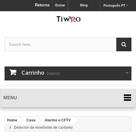
Retorna
Entrar
Blog
Português PT
Carrinho
(vazio)
MENU
Home
Casa
Alarme e CFTV
Detector de monóxido de carbono