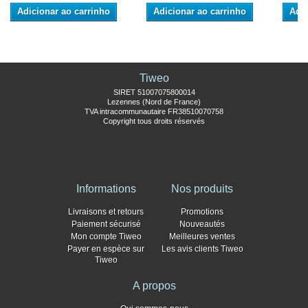
Adicionar ao carrinho
Adicionar ao carrinho
Adic
Tiweo
SIRET 51007075800014
Lezennes (Nord de France)
TVA intracommunautaire FR38510070758
Copyright tous droits réservés
Informations
Nos produits
Livraisons et retours
Promotions
Paiement sécurisé
Nouveautés
Mon compte Tiweo
Meilleures ventes
Payer en espèce sur
Les avis clients Tiweo
Tiweo
A propos