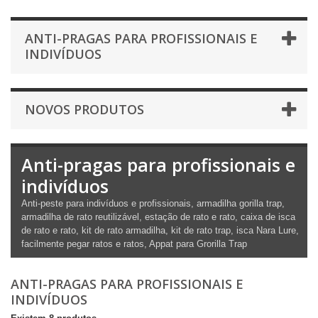
ANTI-PRAGAS PARA PROFISSIONAIS E
INDIVÍDUOS
NOVOS PRODUTOS
Anti-pragas para profissionais e
indivíduos
Anti-peste para indivíduos e profissionais, armadilha gorilla trap,
armadilha de rato reutilizável, estação de rato e rato, caixa de isca
de rato e rato, kit de rato armadilha, kit de rato trap, isca Nara Lure,
facilmente pegar ratos e ratos, Appat para Grorilla Trap
ANTI-PRAGAS PARA PROFISSIONAIS E
INDIVÍDUOS