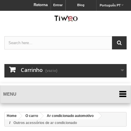
Retorna
Entrar
Blog
Português PT
Carrinho
(vazio)
MENU
Home
O carro
Ar condicionado automotivo
Outros acessórios de ar condicionado