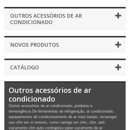
OUTROS ACESSÓRIOS DE AR
CONDICIONADO
NOVOS PRODUTOS
CATÁLOGO
Outros acessórios de ar
condicionado
Outros acessórios de ar condicionado,
produtos e
tem
exigência
De
ferramentas de refrigeração, ar condicionado,
equipamentos de condicionamento de ar mais barato, recarregar
seu clim em si mesmo, como carrego um clim, clim, anti-
vazamento clim auto contrapeso parar vazamento de ar