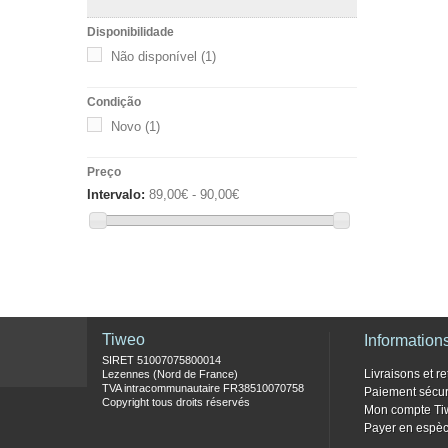
Disponibilidade
Não disponível
(1)
Condição
Novo
(1)
Preço
Intervalo:
89,00€ - 90,00€
Tiweo
Information
SIRET 51007075800014
Livraisons et re
Lezennes (Nord de France)
TVA intracommunautaire FR38510070758
Paiement sécur
Copyright tous droits réservés
Mon compte Ti
Payer en espèc