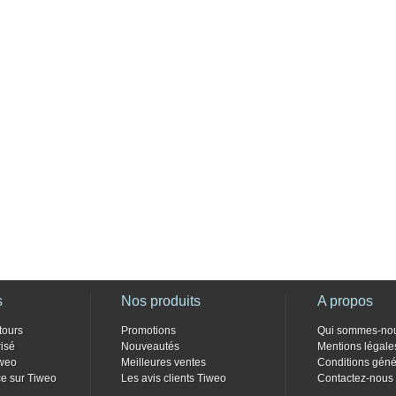
s
Nos produits
A propos
tours
Promotions
Qui sommes-no
isé
Nouveautés
Mentions légale
weo
Meilleures ventes
Conditions géné
e sur Tiweo
Les avis clients Tiweo
Contactez-nous