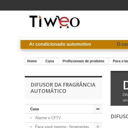
Ar condicionado automotivo
O ca
Home
Casa
Profissionais de produtos
Para o la
DIFUSOR DA FRAGRÂNCIA
AUTOMÁTICO
Dif
uma
Casa
DIFUS
Alarme e CFTV
Faça você mesmo - ferramentas