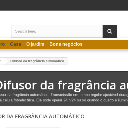
rro
Casa
O jardim
Bons negócios
r
Difusor da fragrância automático
Difusor da fragrância 
usor da fragrância automático. Transmissão em tempo regular ajustável duraçã
 célula fotoeléctrica. Ele pode operar 24 h/24 ou só quando o quarto é ilumin
OR DA FRAGRÂNCIA AUTOMÁTICO