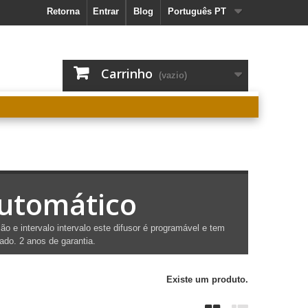
Retorna
Entrar
Blog
Português PT
Carrinho
(vazio)
automático
o e intervalo intervalo este difusor é programável e tem
ado. 2 anos de garantia.
Existe um produto.