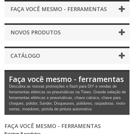
FAÇA VOCÊ MESMO - FERRAMENTAS
NOVOS PRODUTOS
CATÁLOGO
Faça você mesmo - ferramentas
Descubra as nossas promoções e flash para DIY e vendas de
ferramentas elétricas ou pneumáticas na Tiweo. Grande seleção de
ferramentas elétricas e pneumáticas, chave catraca, chave para
choques, polidor, Sander, Disqueuses, polidores, raspadoras, moto-
serras, moedores, pistola de pintura automotiva
FAÇA VOCÊ MESMO - FERRAMENTAS
Existem 9 produtos.