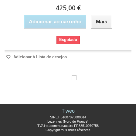
425,00 €
Adicionar ao carrinho
Mais
Esgotado
Adicionar à Lista de desejos
Tiweo
SIRET 51007075800014
Lezennes (Nord de France)
TVA intracommunautaire FR38510070758
Copyright tous droits réservés