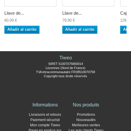
Llave de...
Llave de...
Caja d
60,00 €
79,90 €
129,9
Añadir al carrito
Añadir al carrito
Añad
Tiweo
SIRET 51007075800014
Lezennes (Nord de France)
TVA intracommunautaire FR38510070758
Copyright tous droits réservés
Informations
Nos produits
Livraisons et retours
Promotions
Paiement sécurisé
Nouveautés
Mon compte Tiweo
Meilleures ventes
Payer en espèce sur
Les avis clients Tiweo