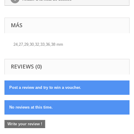
MÁS
24,27,29,30,32,33,36,38 mm
REVIEWS (0)
Post a review and try to win a voucher.
No reviews at this time.
Write your review !