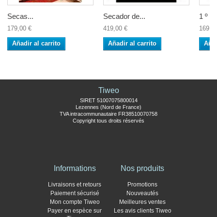
Secas...
Secador de...
1 º Pr
179,00 €
419,00 €
169,9
Añadir al carrito
Añadir al carrito
Añad
Tiweo
SIRET 51007075800014
Lezennes (Nord de France)
TVA intracommunautaire FR38510070758
Copyright tous droits réservés
Informations
Nos produits
Livraisons et retours
Promotions
Paiement sécurisé
Nouveautés
Mon compte Tiweo
Meilleures ventes
Payer en espèce sur
Les avis clients Tiweo