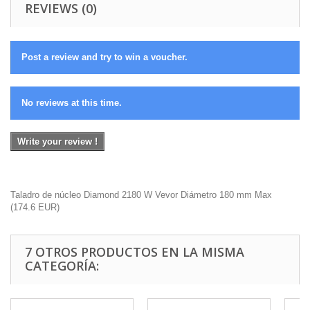
REVIEWS (0)
Post a review and try to win a voucher.
No reviews at this time.
Write your review !
Taladro de núcleo Diamond 2180 W Vevor Diámetro 180 mm Max
(
174.6
EUR
)
7 OTROS PRODUCTOS EN LA MISMA
CATEGORÍA: