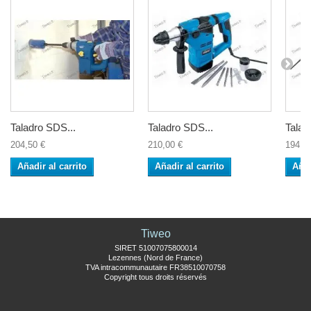
Taladro SDS...
Taladro SDS...
Taladr
204,50 €
210,00 €
194,5
Añadir al carrito
Añadir al carrito
Añad
Tiweo
SIRET 51007075800014
Lezennes (Nord de France)
TVA intracommunautaire FR38510070758
Copyright tous droits réservés