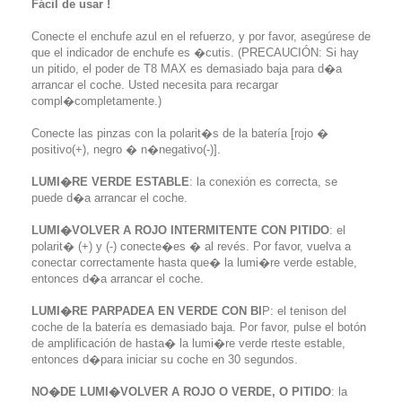
Fácil de usar !
Conecte el enchufe azul en el refuerzo, y por favor, asegúrese de
que el indicador de enchufe es �cutis. (PRECAUCIÓN: Si hay
un pitido, el poder de T8 MAX es demasiado baja para d�a
arrancar el coche. Usted necesita para recargar
compl�completamente.)
Conecte las pinzas con la polarit�s de la batería [rojo �
positivo(+), negro � n�negativo(-)].
LUMI�RE VERDE ESTABLE
: la conexión es correcta, se
puede d�a arrancar el coche.
LUMI�VOLVER A ROJO INTERMITENTE CON PITIDO
: el
polarit� (+) y (-) conecte�es � al revés. Por favor, vuelva a
conectar correctamente hasta que� la lumi�re verde estable,
entonces d�a arrancar el coche.
LUMI�RE PARPADEA EN VERDE CON BI
P: el tenison del
coche de la batería es demasiado baja. Por favor, pulse el botón
de amplificación de hasta� la lumi�re verde rteste estable,
entonces d�para iniciar su coche en 30 segundos.
NO�DE LUMI�VOLVER A ROJO O VERDE, O PITIDO
: la