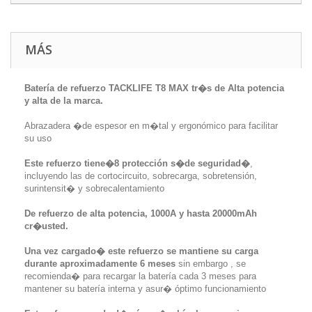
MÁS
Batería de refuerzo TACKLIFE T8 MAX tr�s de Alta potencia
y alta de la marca.
Abrazadera �de espesor en m�tal y ergonómico para facilitar
su uso
Este refuerzo tiene�8 protección s�de seguridad�
,
incluyendo las de cortocircuito, sobrecarga, sobretensión,
surintensit� y sobrecalentamiento
De refuerzo de alta potencia, 1000A y hasta 20000mAh
cr�usted.
Una vez cargado� este refuerzo se mantiene su carga
durante aproximadamente 6 meses
sin embargo , se
recomienda� para recargar la batería cada 3 meses para
mantener su batería interna y asur� óptimo funcionamiento