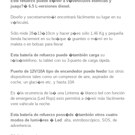
Este refuerzo puede d�reír a v�vehículos esencias y
juaqu?� 6.5 L-versiones diesel.
Diseño y secretamente�t encontrará fácilmente su lugar en su
v�hiculeL
Sólo mide 28�13�10cm y hacer p�es sólo 1,46 Kg y pequeña
tienda faciement en su bo�que � guantes o m�mí en tu
maleta o en bolsas para llevar
Esta batería de refuerzo puede �también carga
su
t�la�teléfono, tu tablet con su 3-puerto de carga rápida.
Puerto de 12V/10A tipo de encendedor puede feeds
r tus otros
dispositivos tales como un compresor de aire, aspirador de
coche, un glaci�re etc, y hasta 10A
Es �la ocurrencia de la� una Linterna � blanco led con función
de emergencia (Led Rojo) esto permitirá a d�reír más fácilmente
vore vahicule la noche.
Esta batería de refuerzo poss�de �también otros cuatro
modos de lumi�res � Led
: alta, estroboscópico, SOS, de
advertencia.