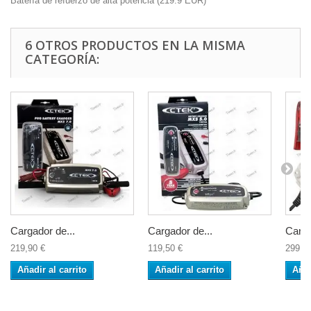
Batería de refuerzo de alta potencia
(
219.9
EUR
)
6 OTROS PRODUCTOS EN LA MISMA
CATEGORÍA:
Cargador de...
Cargador de...
Carga
219,90 €
119,50 €
299,0
Añadir al carrito
Añadir al carrito
Añad