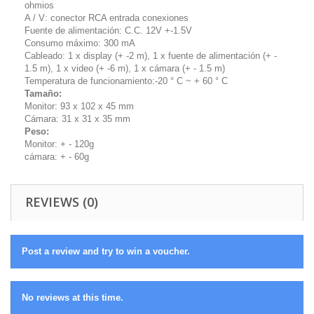
ohmios
A / V: conector RCA entrada conexiones
Fuente de alimentación: C.C. 12V +-1.5V
Consumo máximo: 300 mA
Cableado: 1 x display (+ -2 m), 1 x fuente de alimentación (+ -
1.5 m), 1 x video (+ -6 m), 1 x cámara (+ - 1.5 m)
Temperatura de funcionamiento:-20 ° C ~ + 60 ° C
Tamaño:
Monitor: 93 x 102 x 45 mm
Cámara: 31 x 31 x 35 mm
Peso:
Monitor: + - 120g
cámara: + - 60g
REVIEWS (0)
Post a review and try to win a voucher.
No reviews at this time.