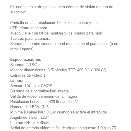
Kit con su color de pantalla para cámara de visión trasera de
automóvil
Pantalla de alta resolución TFT 3,5' compacto y color
LED infrarrojo cámara
Juego viene con kit de montaje y los prados para pedir
Tuercas para la cámara
Sierras de suministrados para el montaje en el paragolpes (o en
otros lugares)
Especificaciones
Sistema: NTSC
Monitor dimensiones: 3.5' píxeles TFT: 480 (H) x 320 (V)
Entradas de video: 1
cámara:
Sensor: 1/4' color CMOS
Sistema de sincronización: interna
Salida de vídeo: inversión de la imagen
Resolución horizontal: 420 líneas de TV
Número de LEDs IR: 8
Mínima iluminación.: 0 Lux cuando se activa el infraouge
Ángulo de visión: 120 °
Informe S/B: > = 48dB
Señal de entrada video: señal de vídeo compuesto 1,0 Vpp-75