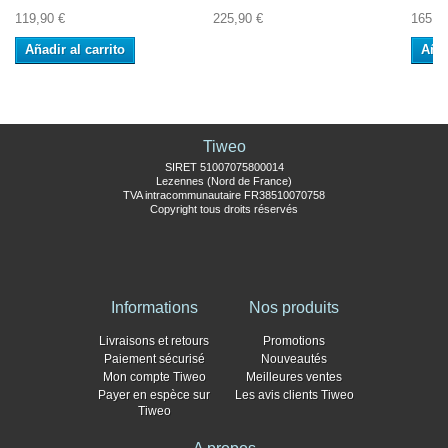
119,90 €
225,90 €
165,0
Añadir al carrito
Añad
Tiweo
SIRET 51007075800014
Lezennes (Nord de France)
TVA intracommunautaire FR38510070758
Copyright tous droits réservés
Informations
Nos produits
Livraisons et retours
Promotions
Paiement sécurisé
Nouveautés
Mon compte Tiweo
Meilleures ventes
Payer en espèce sur
Les avis clients Tiweo
Tiweo