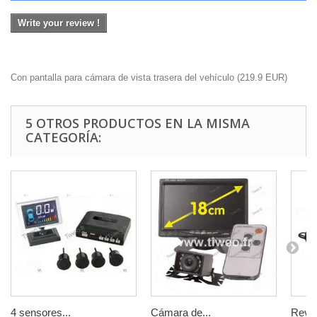
Write your review !
Con pantalla para cámara de vista trasera del vehículo
(
219.9
EUR
)
5 OTROS PRODUCTOS EN LA MISMA
CATEGORÍA:
4 sensores...
Cámara de...
Revés