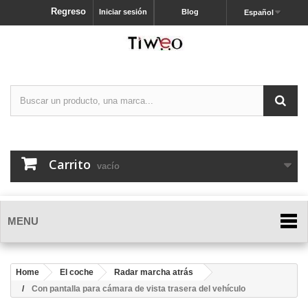
Regreso
Iniciar sesión
Blog
Español
Carrito
vacío
MENU
Home
El coche
Radar marcha atrás
Con pantalla para cámara de vista trasera del vehículo