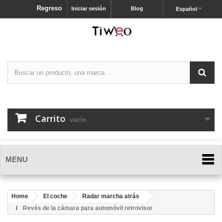
Regreso
Iniciar sesión
Blog
Español
Carrito
vacío
MENU
Home
El coche
Radar marcha atrás
Revés de la cámara para automóvil retrovisor