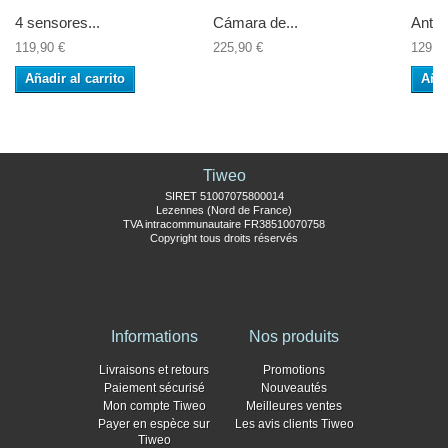
4 sensores...
Cámara de...
Antes
119,90 €
225,90 €
129,9
Añadir al carrito
Añad
Tiweo
SIRET 51007075800014
Lezennes (Nord de France)
TVA intracommunautaire FR38510070758
Copyright tous droits réservés
Informations
Nos produits
Livraisons et retours
Promotions
Paiement sécurisé
Nouveautés
Mon compte Tiweo
Meilleures ventes
Payer en espèce sur
Les avis clients Tiweo
Tiweo