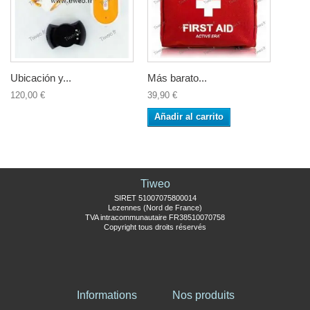
Ubicación y...
Más barato...
120,00 €
39,90 €
Añadir al carrito
Tiweo
SIRET 51007075800014
Lezennes (Nord de France)
TVA intracommunautaire FR38510070758
Copyright tous droits réservés
Informations
Nos produits